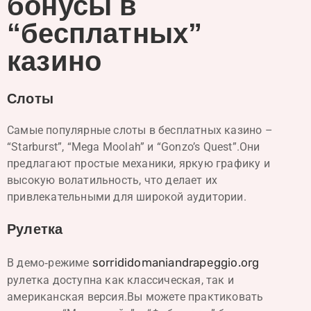
бонусы в
“бесплатных”
казино
Слоты
Самые популярные слоты в бесплатных казино –
“Starburst”, “Mega Moolah” и “Gonzo’s Quest”.Они
предлагают простые механики, яркую графику и
высокую волатильность, что делает их
привлекательными для широкой аудитории.
Рулетка
sorrididomaniandrapeggio.org
В демо‑режиме
рулетка доступна как классическая, так и
американская версия.Вы можете практиковать