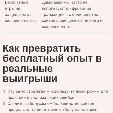
Бесплатные
Демо‑режимы часто не
игры не
используют шифрование
защищены от
транзакций, но большинство
мошенничества
сайтов защищены от читинга и
мошенничества.
Как превратить
бесплатный опыт в
реальные
выигрыши
Изучайте стратегии – используйте демо‑режим для
практики и анализа своих ошибок.
Следите за бонусами – большинство сайтов
предлагают приветственные бонусы, которые