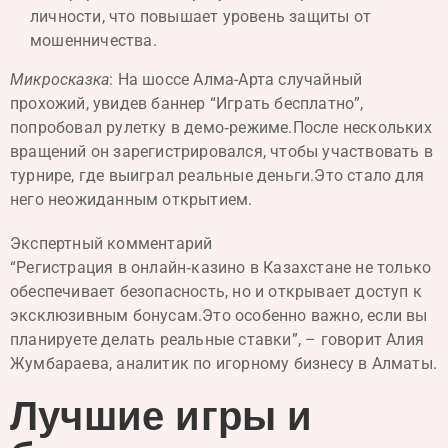
личности, что повышает уровень защиты от
мошенничества.
Микросказка
: На шоссе Алма-Арта случайный
прохожий, увидев баннер “Играть бесплатно”,
попробовал рулетку в демо‑режиме.После нескольких
вращений он зарегистрировался, чтобы участвовать в
турнире, где выиграл реальные деньги.Это стало для
него неожиданным открытием.
Экспертный комментарий
“Регистрация в онлайн‑казино в Казахстане не только
обеспечивает безопасность, но и открывает доступ к
эксклюзивным бонусам.Это особенно важно, если вы
планируете делать реальные ставки”, – говорит Алия
Жумбараева, аналитик по игорному бизнесу в Алматы.
Лучшие игры и