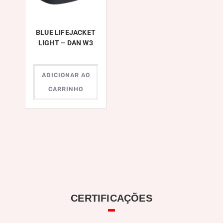
BLUE LIFEJACKET
LIGHT – DAN W3
ADICIONAR AO
CARRINHO
CERTIFICAÇÕES