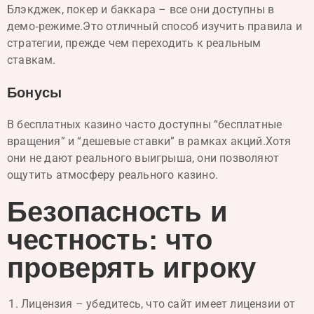
Блэкджек, покер и баккара – все они доступны в
демо‑режиме.Это отличный способ изучить правила и
стратегии, прежде чем переходить к реальным
ставкам.
Бонусы
В бесплатных казино часто доступны “бесплатные
вращения” и “дешевые ставки” в рамках акций.Хотя
они не дают реального выигрыша, они позволяют
ощутить атмосферу реального казино.
Безопасность и
честность: что
проверять игроку
Лицензия – убедитесь, что сайт имеет лицензии от