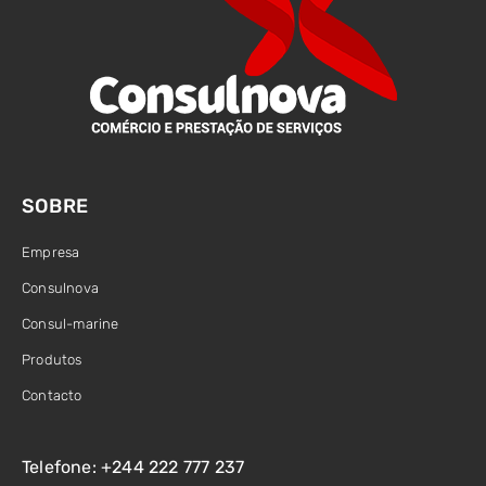
SOBRE
Empresa
Consulnova
Consul-marine
Produtos
Contacto
Telefone: +244 222 777 237