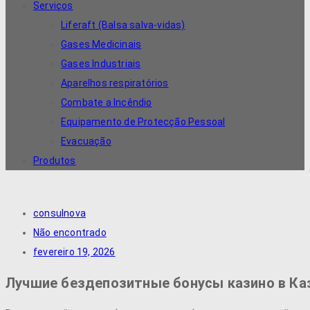
Serviços
Liferaft (Balsa salva-vidas)
Gases Medicinais
Gases Industriais
Aparelhos respiratórios
Combate a Incêndio
Equipamento de Protecção Pessoal
Evacuação
Produtos
consulnova
Não encontrado
fevereiro 19, 2026
Лучшие бездепозитные бонусы казино в Ка