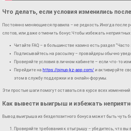
Что делать, если условия изменились посл
Постоянно меняющиеся правила – не редкость.Иногда после р
слотов, или даже отменить бонус.Чтобы избежать неприятных
Читайте FAQ – в большинстве казино есть раздел “Част
Подписывайтесь на рассылку – провайдеры обычно увед
Проверяйте условия в личном кабинете – если что-то из
Перейдите на
https://pinup-kz-app.com/
и активируйте св
этом в службу поддержки и в онлайн‑форумы.
Эти простые шаги помогут оставаться в курсе всех изменени
Как вывести выигрыш и избежать неприятн
Вывод выигрыша из бездепозитного бонуса может быть чуть б
Проверяйте требования к отыгрышу – убедитесь, что вы