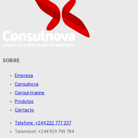
SOBRE
Empresa
Consulnova
Consul-marine
Produtos
Contacto
Telefone: +244 222 777 237
Telemóvel: +244 929 799 784