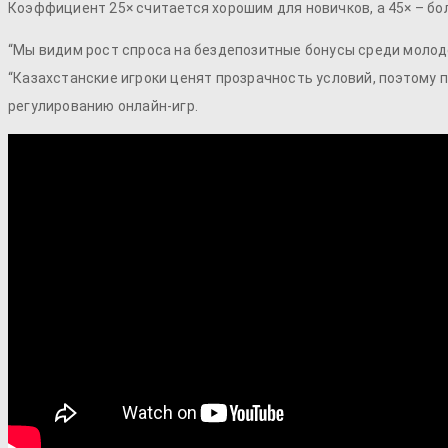
Коэффициент 25× считается хорошим для новичков, а 45× – бо
“Мы видим рост спроса на бездепозитные бонусы среди молодё
“Казахстанские игроки ценят прозрачность условий, поэтому 
регулированию онлайн‑игр.