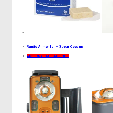
Ração Alimentar – Seven Oceans
ADICIONAR AO CARRINHO