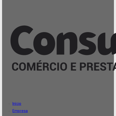
Início
Empresa