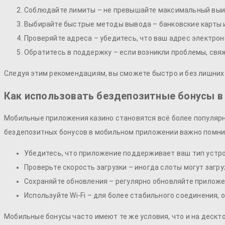
Соблюдайте лимиты – не превышайте максимальный выиг
Выбирайте быстрые методы вывода – банковские карты 
Проверяйте адреса – убедитесь, что ваш адрес электрон
Обратитесь в поддержку – если возникли проблемы, свяж
Следуя этим рекомендациям, вы сможете быстро и без лишних
Как использовать бездепозитные бонусы 
Мобильные приложения казино становятся всё более популярн
бездепозитных бонусов в мобильном приложении важно помни
Убедитесь, что приложение поддерживает ваш тип устрой
Проверьте скорость загрузки – иногда слоты могут загр
Сохраняйте обновления – регулярно обновляйте приложе
Используйте Wi‑Fi – для более стабильного соединения, 
Мобильные бонусы часто имеют те же условия, что и на деск