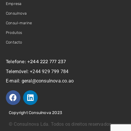
Empresa
Consulnova
Consul-marine
Produtos
Contacto
Telefone: +244 222 777 237
Telemóvel: +244 929 799 784
E-mail: geral@consulnova.co.ao
Copyright Consulnova 2023
©
Consulnova Lda. Todos os direitos reservados.