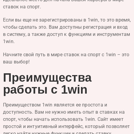
ставок на спорт.
Если вы еще не зарегистрированы в 1win, то это время,
чтобы сделать это. Вам доступны регистрация и вход
в систему, а также доступ к функциям и инструментам
1win.
Начните свой путь в мире ставок на спорт с 1win – это
ваш выбор!
Преимущества
работы с 1win
Преимуществом 1win является ее простота и
доступность. Вам не нужно иметь опыт в ставках на
спорт, чтобы начать использовать 1win. Сайт имеет
простой и интуитивный интерфейс, который позволяет
легко найти нужные функции и сделать ставку.