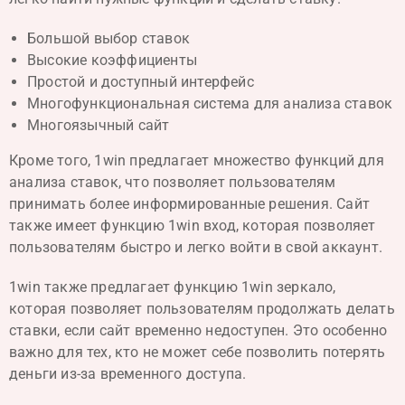
Большой выбор ставок
Высокие коэффициенты
Простой и доступный интерфейс
Многофункциональная система для анализа ставок
Многоязычный сайт
Кроме того, 1win предлагает множество функций для
анализа ставок, что позволяет пользователям
принимать более информированные решения. Сайт
также имеет функцию 1win вход, которая позволяет
пользователям быстро и легко войти в свой аккаунт.
1win также предлагает функцию 1win зеркало,
которая позволяет пользователям продолжать делать
ставки, если сайт временно недоступен. Это особенно
важно для тех, кто не может себе позволить потерять
деньги из-за временного доступа.