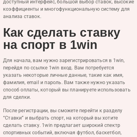
доступный интерфейс, большой выбор ставок, высокие
коэффициенты и многофункциональную систему для
анализа ставок.
Как сделать ставку
на спорт в 1win
Для начала, вам нужно зарегистрироваться в 1win,
перейдя по ссылке 1win вход. Вам потребуется
указать некоторые личные данные, такие как имя,
фамилия, email и пароль. Вам также нужно указать
способ оплаты, который вы планируете использовать
для сделки.
После регистрации, вы сможете перейти к разделу
“Ставки” и выбрать спорт, на который вы хотите
сделать ставку. 1win предлагает широкий спектр
спортивных событий, включая футбол, баскетбол,