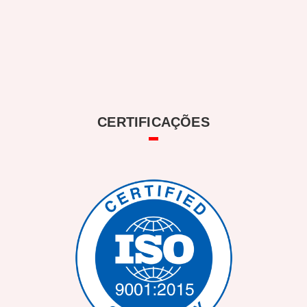
CERTIFICAÇÕES