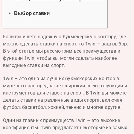
Выбор ставки
Если вы ищете надежную букмекерскую контору, где
можно сделать ставки на спорт, то 1win – ваш выбор.
В этой статье мы рассмотрим все преимущества и
функции 1win, чтобы вы могли сделать наиболее
выгодные ставки на спорт.
1win – это одна из лучших букмекерских контор в
мире, которая предлагает широкий спектр функций и
инструментов для ставок на спорт. В 1win вы можете
делать ставки на различные виды спорта, включая
футбол, баскетбол, хоккей, теннис и многие другие.
Один из главных преимуществ 1win – это высокие
коэффициенты. 1win предлагает некоторые из самых