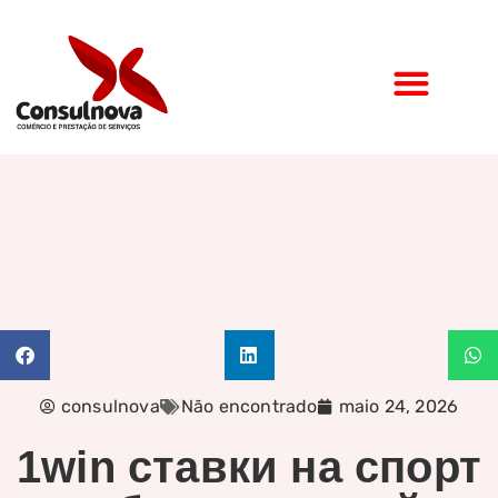
consulnova
Não encontrado
maio 24, 2026
1win ставки на спорт