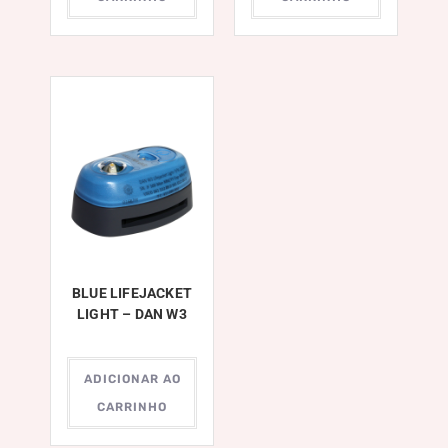
BLUE LIFEJACKET
LIGHT – DAN W3
ADICIONAR AO
CARRINHO