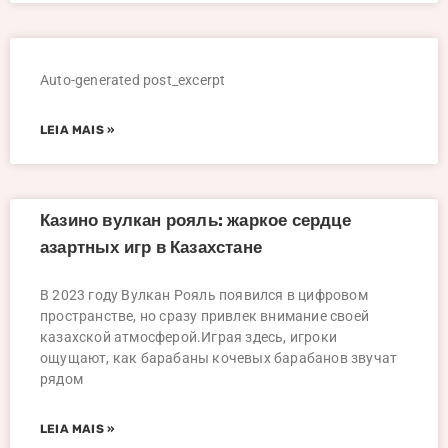
Auto-generated post_excerpt
LEIA MAIS »
Казино вулкан рояль: жаркое сердце
азартных игр в Казахстане
В 2023 году Вулкан Рояль появился в цифровом
пространстве, но сразу привлек внимание своей
казахской атмосферой.Играя здесь, игроки
ощущают, как барабаны кочевых барабанов звучат
рядом
LEIA MAIS »