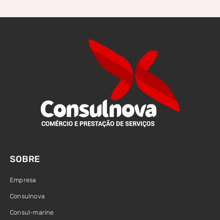
SOBRE
Empresa
Consulnova
Consul-marine