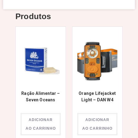
Produtos
Ração Alimentar –
Orange Lifejacket
Seven Oceans
Light – DAN W4
ADICIONAR
ADICIONAR
AO CARRINHO
AO CARRINHO