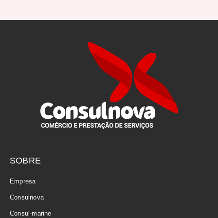
SOBRE
Empresa
Consulnova
Consul-marine