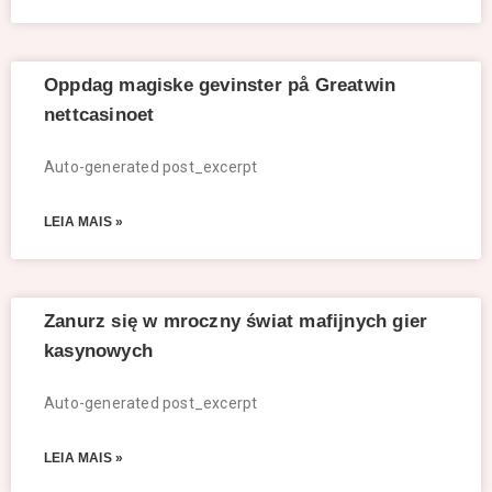
Oppdag magiske gevinster på Greatwin
nettcasinoet
Auto-generated post_excerpt
LEIA MAIS »
Zanurz się w mroczny świat mafijnych gier
kasynowych
Auto-generated post_excerpt
LEIA MAIS »