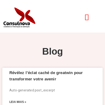
Blog
Révélez l’éclat caché de greatwin pour
transformer votre avenir
Auto-generated post_excerpt
LEIA MAIS »