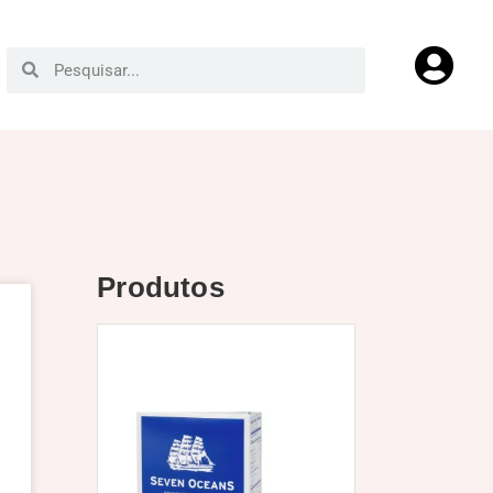
Produtos