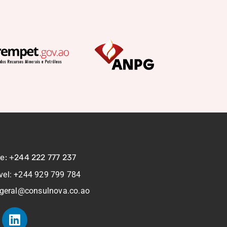
ne: +244 222 777 237
vel: +244 929 799 784
 geral@consulnova.co.ao