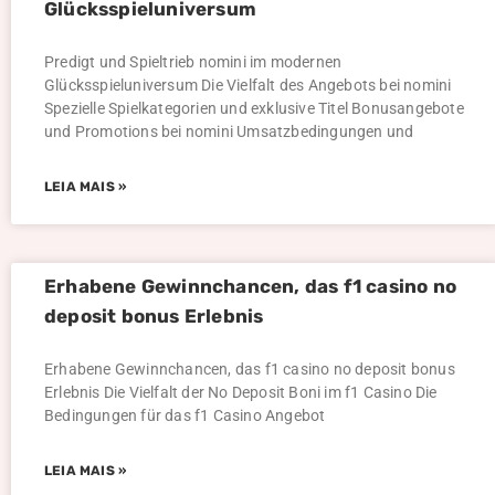
Glücksspieluniversum
Predigt und Spieltrieb nomini im modernen
Glücksspieluniversum Die Vielfalt des Angebots bei nomini
Spezielle Spielkategorien und exklusive Titel Bonusangebote
und Promotions bei nomini Umsatzbedingungen und
LEIA MAIS »
Erhabene Gewinnchancen, das f1 casino no
deposit bonus Erlebnis
Erhabene Gewinnchancen, das f1 casino no deposit bonus
Erlebnis Die Vielfalt der No Deposit Boni im f1 Casino Die
Bedingungen für das f1 Casino Angebot
LEIA MAIS »