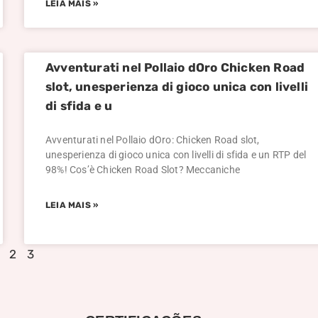
LEIA MAIS »
Avventurati nel Pollaio dOro Chicken Road
slot, unesperienza di gioco unica con livelli
di sfida e u
Avventurati nel Pollaio dOro: Chicken Road slot,
unesperienza di gioco unica con livelli di sfida e un RTP del
98%! Cos’è Chicken Road Slot? Meccaniche
LEIA MAIS »
2
3