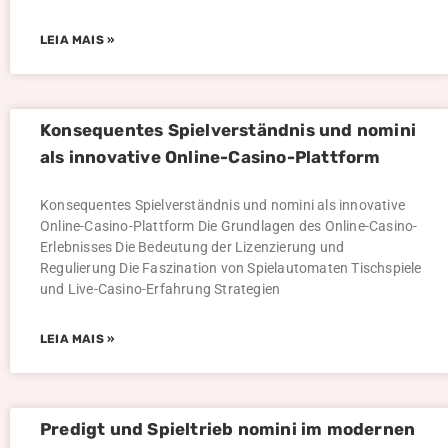
LEIA MAIS »
Konsequentes Spielverständnis und nomini
als innovative Online-Casino-Plattform
Konsequentes Spielverständnis und nomini als innovative
Online-Casino-Plattform Die Grundlagen des Online-Casino-
Erlebnisses Die Bedeutung der Lizenzierung und
Regulierung Die Faszination von Spielautomaten Tischspiele
und Live-Casino-Erfahrung Strategien
LEIA MAIS »
Predigt und Spieltrieb nomini im modernen