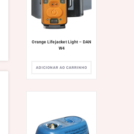
Orange Lifejacket Light – DAN
W4
ADICIONAR AO CARRINHO