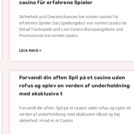
casino für erfahrene Spieler
Sicherheit und Gewinnchancen bei nomini casino für
erfahrene Spieler Das Spielangebot von nomini casino im
Detail Tischspiele und Live-Casino Bonusangebote und
Promotionen bei nomini casino
LEIA MAIS »
Forvandl din aften Spil på et casino uden
rofus og oplev en verden af underholdning
med eksklusive t
Forvandl din aften: Spil på et casino uden rofus og oplev en
verden af underholdning med eksklusive tilbud og høj
sikkerhed. Hvad er et Casino