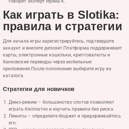
говорит эксперт Ирина К.
Как играть в Slotika:
правила и стратегии
Для начала игры зарегистрируйтесь, подтвердите
аккаунт и внесите депозит.Платформа поддерживает
карты, электронные кошельки, криптовалюты и
банковские переводы через мобильные
приложения.После пополнения выберите игру из
каталога.
Стратегии для новичков
Демо‑режим – большинство слотов позволяют
играть бесплатно и изучить правила без риска.
Лимиты – определите бюджет и придерживайтесь
его.