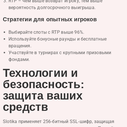
RTP – чем выше возврат игроку, тем выше
вероятность долгосрочного выигрыша.
Стратегии для опытных игроков
Выбирайте слоты с RTP выше 96%.
Используйте бонусные раунды и бесплатные
вращения.
Участвуйте в турнирах с крупными призовыми
фондами.
Технологии и
безопасность:
защита ваших
средств
Slotika применяет 256‑битный SSL‑шифр, защищая