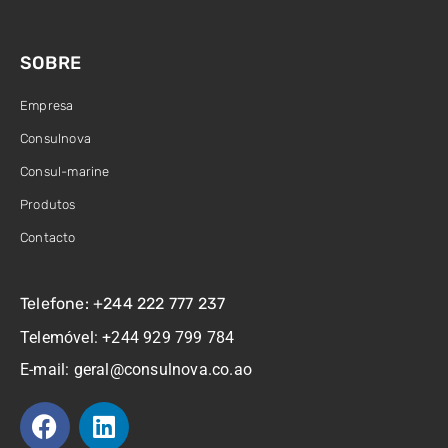
SOBRE
Empresa
Consulnova
Consul-marine
Produtos
Contacto
Telefone: +244 222 777 237
Telemóvel: +244 929 799 784
E-mail: geral@consulnova.co.ao