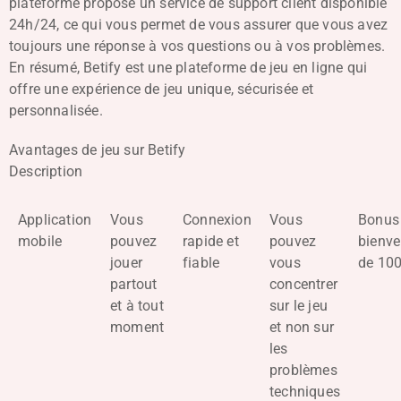
plateforme propose un service de support client disponible
24h/24, ce qui vous permet de vous assurer que vous avez
toujours une réponse à vos questions ou à vos problèmes.
En résumé, Betify est une plateforme de jeu en ligne qui
offre une expérience de jeu unique, sécurisée et
personnalisée.
Avantages de jeu sur Betify
Description
Application
Vous
Connexion
Vous
Bonus
mobile
pouvez
rapide et
pouvez
bienv
jouer
fiable
vous
de 100
partout
concentrer
et à tout
sur le jeu
moment
et non sur
les
problèmes
techniques