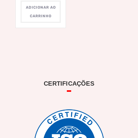
ADICIONAR AO
CARRINHO
CERTIFICAÇÕES