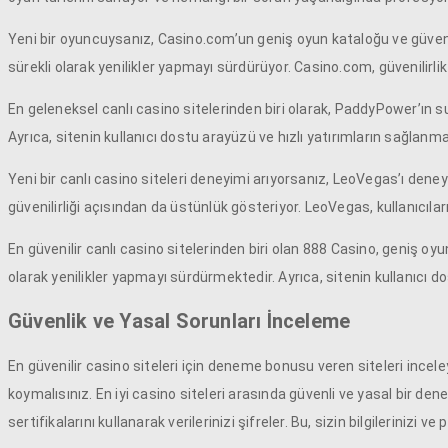
Yeni bir oyuncuysanız, Casino.com’un geniş oyun kataloğu ve güvenli ö
sürekli olarak yenilikler yapmayı sürdürüyor. Casino.com, güvenilirlik
En geleneksel canlı casino sitelerinden biri olarak, PaddyPower’ın s
Ayrıca, sitenin kullanıcı dostu arayüzü ve hızlı yatırımların sağlanm
Yeni bir canlı casino siteleri deneyimi arıyorsanız, LeoVegas’ı deney
güvenilirliği açısından da üstünlük gösteriyor. LeoVegas, kullanıcılar
En güvenilir canlı casino sitelerinden biri olan 888 Casino, geniş oyu
olarak yenilikler yapmayı sürdürmektedir. Ayrıca, sitenin kullanıcı d
Güvenlik ve Yasal Sorunları İnceleme
En güvenilir casino siteleri için deneme bonusu veren siteleri inceley
koymalısınız. En iyi casino siteleri arasında güvenli ve yasal bir deney
sertifikalarını kullanarak verilerinizi şifreler. Bu, sizin bilgilerinizi ve