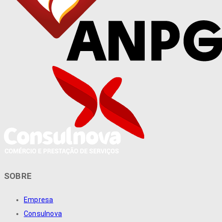
SOBRE
Empresa
Consulnova