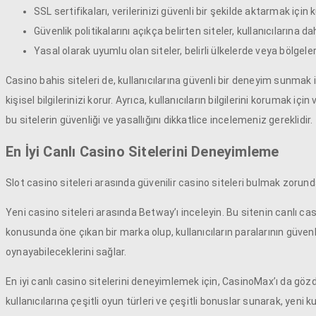
SSL sertifikaları, verilerinizi güvenli bir şekilde aktarmak için ku
Güvenlik politikalarını açıkça belirten siteler, kullanıcılarına 
Yasal olarak uyumlu olan siteler, belirli ülkelerde veya bölgeler
Casino bahis siteleri de, kullanıcılarına güvenli bir deneyim sunmak iç
kişisel bilgilerinizi korur. Ayrıca, kullanıcıların bilgilerini korumak i
bu sitelerin güvenliği ve yasallığını dikkatlice incelemeniz gereklidir.
En İyi Canlı Casino Sitelerini Deneyimleme
Slot casino siteleri arasında güvenilir casino siteleri bulmak zorunda 
Yeni casino siteleri arasında Betway’ı inceleyin. Bu sitenin canlı cas
konusunda öne çıkan bir marka olup, kullanıcıların paralarının güvenl
oynayabileceklerini sağlar.
En iyi canlı casino sitelerini deneyimlemek için, CasinoMax’ı da gö
kullanıcılarına çeşitli oyun türleri ve çeşitli bonuslar sunarak, yeni k