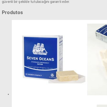
güvenli bir şekilde tutulacağını garanti eder.
Produtos