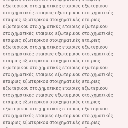
εξωτερικου στοιχηματικές εταιριες εξωτερικου
στοιχηματικές εταιριες εξωτερικου στοιχηματικές
εταιριες εξωτερικου στοιχηματικές εταιριες
εξωτερικου στοιχηματικές εταιριες εξωτερικου
στοιχηματικές εταιριες εξωτερικου στοιχηματικές
εταιριες εξωτερικου στοιχηματικές εταιριες
εξωτερικου στοιχηματικές εταιριες εξωτερικου
στοιχηματικές εταιριες εξωτερικου στοιχηματικές
εταιριες εξωτερικου στοιχηματικές εταιριες
εξωτερικου στοιχηματικές εταιριες εξωτερικου
στοιχηματικές εταιριες εξωτερικου στοιχηματικές
εταιριες εξωτερικου στοιχηματικές εταιριες
εξωτερικου στοιχηματικές εταιριες εξωτερικου
στοιχηματικές εταιριες εξωτερικου στοιχηματικές
εταιριες εξωτερικου στοιχηματικές εταιριες
εξωτερικου στοιχηματικές εταιριες εξωτερικου
στοιχηματικές εταιριες εξωτερικου στοιχηματικές
εταιριες εξωτερικου στοιχηματικές εταιριες