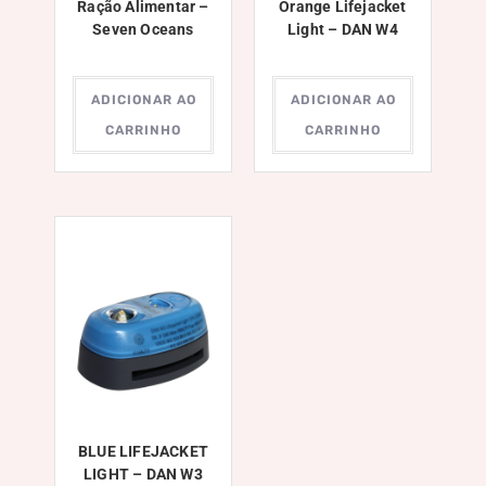
Ração Alimentar –
Orange Lifejacket
Seven Oceans
Light – DAN W4
ADICIONAR AO
ADICIONAR AO
CARRINHO
CARRINHO
BLUE LIFEJACKET
LIGHT – DAN W3