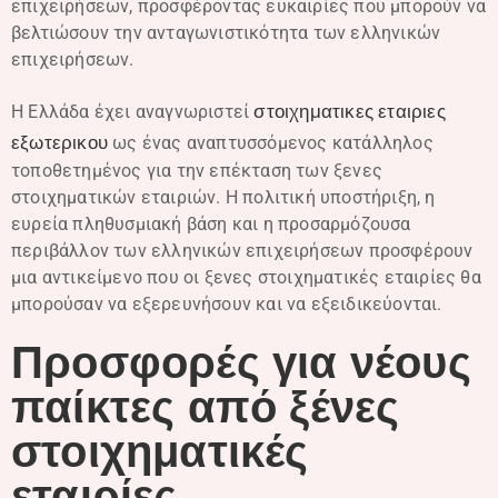
επιχειρήσεων, προσφέροντας ευκαιρίες που μπορούν να
βελτιώσουν την ανταγωνιστικότητα των ελληνικών
επιχειρήσεων.
στοιχηματικες εταιριες
Η Ελλάδα έχει αναγνωριστεί
εξωτερικου
ως ένας αναπτυσσόμενος κατάλληλος
τοποθετημένος για την επέκταση των ξενες
στοιχηματικών εταιριών. Η πολιτική υποστήριξη, η
ευρεία πληθυσμιακή βάση και η προσαρμόζουσα
περιβάλλον των ελληνικών επιχειρήσεων προσφέρουν
μια αντικείμενο που οι ξενες στοιχηματικές εταιρίες θα
μπορούσαν να εξερευνήσουν και να εξειδικεύονται.
Προσφορές για νέους
παίκτες από ξένες
στοιχηματικές
εταιρίες