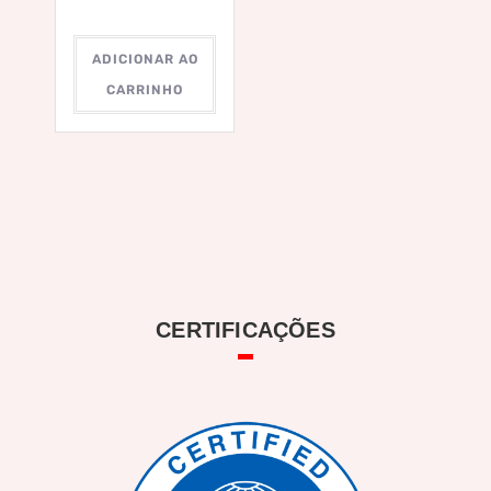
ADICIONAR AO
CARRINHO
CERTIFICAÇÕES