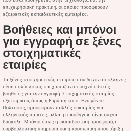
που είναι προηγμένες στην τεχνολογία και την
επιχειρησιακή πρακτική, οι οποίες προσφέρουν
εξαιρετικές εκπαιδευτικές εμπειρίες.
Βοήθειες και μπόνοι
για εγγραφή σε ξένες
στοιχηματικές
εταιρίες
Τα ξένες στοιχηματικές εταιρίες που δεχονται ελληνες
είναι πολύπλοκες και χρειάζονται συχνά ειδικές
βοηθείες για την εγγραφή. Στοιχηματικές εταιρίες
εξωτερικου, όπως η Ευρώπη και οι Ηνωμένες
Πολιτείες, προσφέρουν πολλές ευκαιρίες για
ελληνικούς παίκτες, αλλά η προσέγγιση είναι συχνά
δύσκολη. Μπόνοι όπως η εκπαιδευτική προσφορά, η
συμβουλευτική υπηρεσία και η προσωπική υποστήριξη