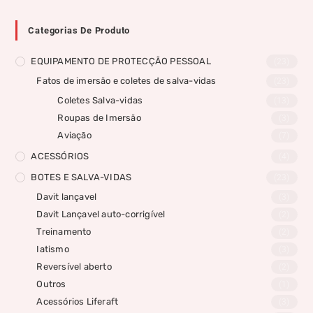
Categorias De Produto
EQUIPAMENTO DE PROTECÇÃO PESSOAL
(23)
Fatos de imersão e coletes de salva-vidas
(23)
Coletes Salva-vidas
(13)
Roupas de Imersão
(3)
Aviação
(7)
ACESSÓRIOS
(4)
BOTES E SALVA-VIDAS
(23)
Davit lançavel
(3)
Davit Lançavel auto-corrigível
(2)
Treinamento
(2)
Iatismo
(3)
Reversível aberto
(2)
Outros
(1)
Acessórios Liferaft
(3)