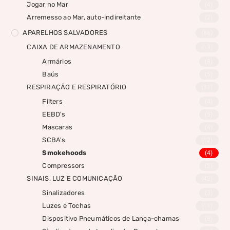
Jogar no Mar
(4)
Arremesso ao Mar, auto-indireitante
(2)
APARELHOS SALVADORES
(86)
CAIXA DE ARMAZENAMENTO
(13)
Armários
(8)
Baús
(5)
RESPIRAÇÃO E RESPIRATÓRIO
(31)
Filters
(4)
EEBD's
(5)
Mascaras
(4)
SCBA's
(12)
Smokehoods
(4)
Compressors
(2)
SINAIS, LUZ E COMUNICAÇÃO
(42)
Sinalizadores
(3)
Luzes e Tochas
(11)
Dispositivo Pneumáticos de Lança-chamas
(8)