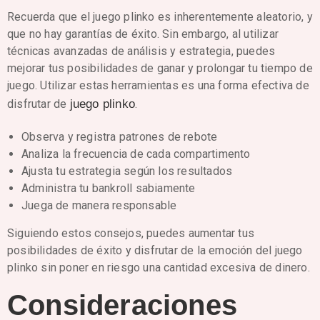
Recuerda que el juego plinko es inherentemente aleatorio, y
que no hay garantías de éxito. Sin embargo, al utilizar
técnicas avanzadas de análisis y estrategia, puedes
mejorar tus posibilidades de ganar y prolongar tu tiempo de
juego. Utilizar estas herramientas es una forma efectiva de
disfrutar de
juego plinko
.
Observa y registra patrones de rebote
Analiza la frecuencia de cada compartimento
Ajusta tu estrategia según los resultados
Administra tu bankroll sabiamente
Juega de manera responsable
Siguiendo estos consejos, puedes aumentar tus
posibilidades de éxito y disfrutar de la emoción del juego
plinko sin poner en riesgo una cantidad excesiva de dinero.
Consideraciones