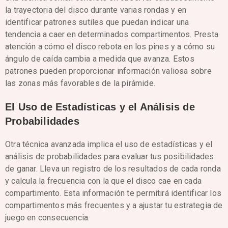
la trayectoria del disco durante varias rondas y en
identificar patrones sutiles que puedan indicar una
tendencia a caer en determinados compartimentos. Presta
atención a cómo el disco rebota en los pines y a cómo su
ángulo de caída cambia a medida que avanza. Estos
patrones pueden proporcionar información valiosa sobre
las zonas más favorables de la pirámide.
El Uso de Estadísticas y el Análisis de
Probabilidades
Otra técnica avanzada implica el uso de estadísticas y el
análisis de probabilidades para evaluar tus posibilidades
de ganar. Lleva un registro de los resultados de cada ronda
y calcula la frecuencia con la que el disco cae en cada
compartimento. Esta información te permitirá identificar los
compartimentos más frecuentes y a ajustar tu estrategia de
juego en consecuencia.