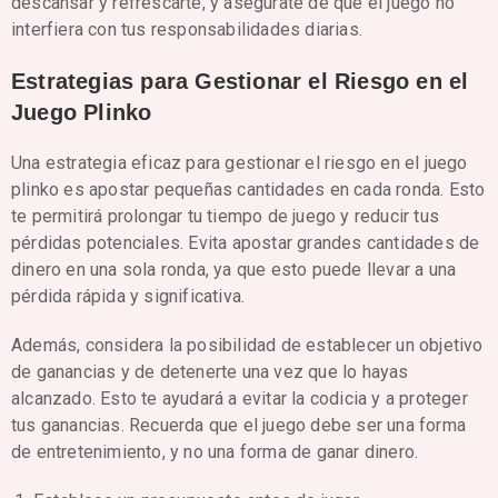
descansar y refrescarte, y asegúrate de que el juego no
interfiera con tus responsabilidades diarias.
Estrategias para Gestionar el Riesgo en el
Juego Plinko
Una estrategia eficaz para gestionar el riesgo en el juego
plinko es apostar pequeñas cantidades en cada ronda. Esto
te permitirá prolongar tu tiempo de juego y reducir tus
pérdidas potenciales. Evita apostar grandes cantidades de
dinero en una sola ronda, ya que esto puede llevar a una
pérdida rápida y significativa.
Además, considera la posibilidad de establecer un objetivo
de ganancias y de detenerte una vez que lo hayas
alcanzado. Esto te ayudará a evitar la codicia y a proteger
tus ganancias. Recuerda que el juego debe ser una forma
de entretenimiento, y no una forma de ganar dinero.