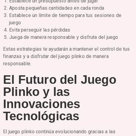
Establece un presupuesto antes de jugar
Aposta pequeñas cantidades en cada ronda
Establece un límite de tiempo para tus sesiones de
juego
Evita perseguir las pérdidas
Juega de manera responsable y disfruta del juego
Estas estrategias te ayudarán a mantener el control de tus
finanzas y a disfrutar del juego plinko de manera
responsable.
El Futuro del Juego
Plinko y las
Innovaciones
Tecnológicas
El juego plinko continúa evolucionando gracias a las