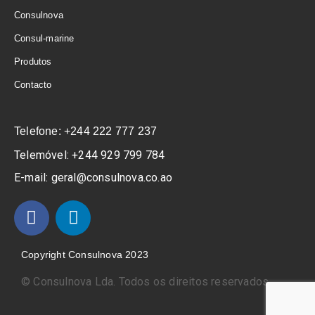
Consulnova
Consul-marine
Produtos
Contacto
Telefone: +244 222 777 237
Telemóvel: +244 929 799 784
E-mail: geral@consulnova.co.ao
Copyright Consulnova 2023
©
Consulnova Lda. Todos os direitos reservados.