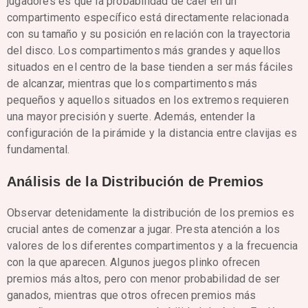
jugadores es que la probabilidad de caer en un
compartimento específico está directamente relacionada
con su tamaño y su posición en relación con la trayectoria
del disco. Los compartimentos más grandes y aquellos
situados en el centro de la base tienden a ser más fáciles
de alcanzar, mientras que los compartimentos más
pequeños y aquellos situados en los extremos requieren
una mayor precisión y suerte. Además, entender la
configuración de la pirámide y la distancia entre clavijas es
fundamental.
Análisis de la Distribución de Premios
Observar detenidamente la distribución de los premios es
crucial antes de comenzar a jugar. Presta atención a los
valores de los diferentes compartimentos y a la frecuencia
con la que aparecen. Algunos juegos plinko ofrecen
premios más altos, pero con menor probabilidad de ser
ganados, mientras que otros ofrecen premios más