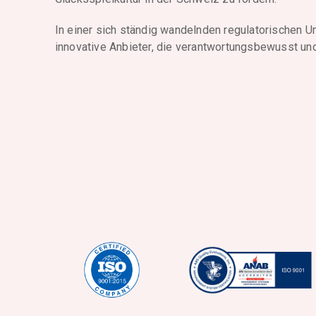
In einer sich ständig wandelnden regulatorischen 
innovative Anbieter, die verantwortungsbewusst und