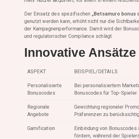
mehr Nutzer akquiriert, vor allem in einem Nische
Der Einsatz des spezifischen
„Betsamuro bonus 
genutzt werden kann, erhöht nicht nur die Sichtbark
der Kampagnenperformance. Damit wird der Bonusc
und regulatorischer Compliance schlägt.
Innovative Ansätze 
ASPEKT
BEISPIEL/DETAILS
Personalisierte
Bei personalisiertem Market
Bonuscodes
Bonuscodes für Top-Spieler.
Regionale
Gewichtung regionaler Promot
Angebote
Präferenzen zu berücksichti
Gamification
Einbindung von Bonuscodes i
fördern, während der Spieler