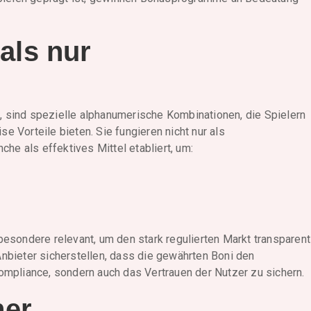
als nur
 sind spezielle alphanumerische Kombinationen, die Spielern
se Vorteile bieten. Sie fungieren nicht nur als
che als effektives Mittel etabliert, um:
esondere relevant, um den stark regulierten Markt transparent
nbieter sicherstellen, dass die gewährten Boni den
ompliance, sondern auch das Vertrauen der Nutzer zu sichern.
her