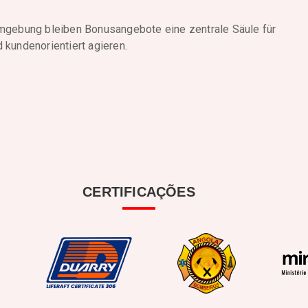
Umgebung bleiben Bonusangebote eine zentrale Säule für
 kundenorientiert agieren.
CERTIFICAÇÕES