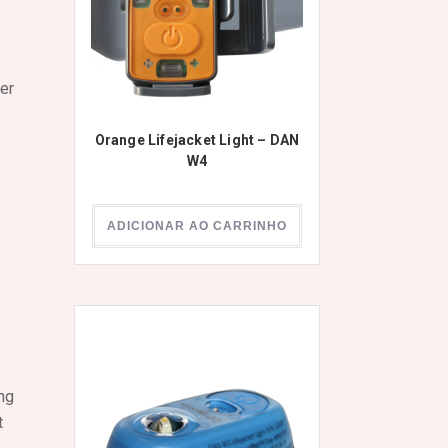
er
Orange Lifejacket Light – DAN
W4
ADICIONAR AO CARRINHO
ng
t