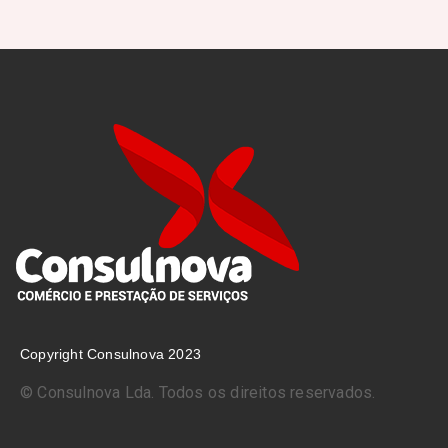
Copyright Consulnova 2023
©
Consulnova Lda. Todos os direitos reservados.