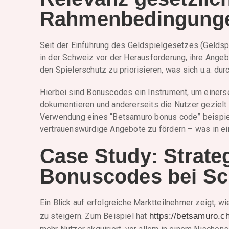
Rahmenbedingung
Seit der Einführung des Geldspielgesetzes (Geldsp
in der Schweiz vor der Herausforderung, ihre Angeb
den Spielerschutz zu priorisieren, was sich u.a. du
Hierbei sind Bonuscodes ein Instrument, um einerse
dokumentieren und andererseits die Nutzer gezielt 
Verwendung eines “Betsamuro bonus code” beispie
vertrauenswürdige Angebote zu fördern – was in ei
Case Study: Strate
Bonuscodes bei Sc
Ein Blick auf erfolgreiche Marktteilnehmer zeigt,
zu steigern. Zum Beispiel hat
https://betsamuro.ch