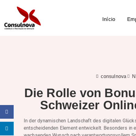
Início
Em
consulnova
N
Die Rolle von Bon
Schweizer Onlin
In der dynamischen Landschaft des digitalen Glüc
entscheidenden Element entwickelt. Besonders in e
wachsenden Wunsch nach verantwortungsvollem Sp