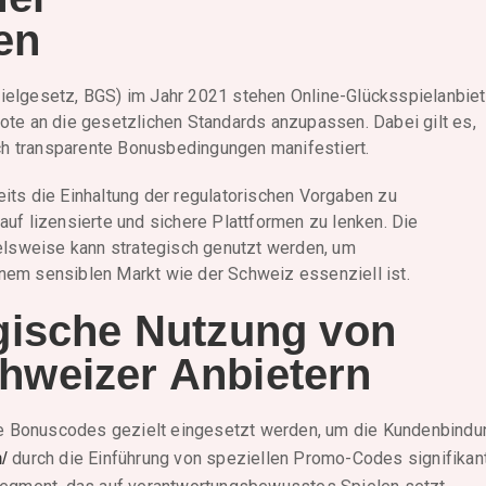
en
ielgesetz, BGS) im Jahr 2021 stehen Online-Glücksspielanbiet
ote an die gesetzlichen Standards anzupassen. Dabei gilt es,
rch transparente Bonusbedingungen manifestiert.
its die Einhaltung der regulatorischen Vorgaben zu
auf lizensierte und sichere Plattformen zu lenken. Die
lsweise kann strategisch genutzt werden, um
nem sensiblen Markt wie der Schweiz essenziell ist.
gische Nutzung von
hweizer Anbietern
 wie Bonuscodes gezielt eingesetzt werden, um die Kundenbindu
/
durch die Einführung von speziellen Promo-Codes signifikan