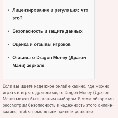
Лицензирование и регуляция: что
это?
Безопасность и защита данных
Оценка и отзывы игроков
Отзывы о Dragon Money (Драгон
Мани) зеркале
Если вы ищете надежное онлайн-казино, где можно
играть в игры с драгонами, то Dragon Money (Драгон
Мани) может быть вашим выбором. В этом обзоре мы
рассмотрим безопасность и надежность этого онлайн-
казино, чтобы помочь вам принять решение.