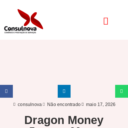
consulnova
Não encontrado
maio 17, 2026
Dragon Money