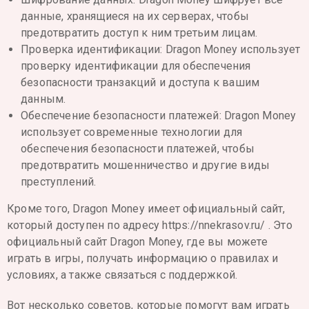
данные, хранящиеся на их серверах, чтобы
предотвратить доступ к ним третьим лицам.
Проверка идентификации: Dragon Money использует
проверку идентификации для обеспечения
безопасности транзакций и доступа к вашим
данным.
Обеспечение безопасности платежей: Dragon Money
использует современные технологии для
обеспечения безопасности платежей, чтобы
предотвратить мошенничество и другие виды
преступлений.
Кроме того, Dragon Money имеет официальный сайт,
который доступен по адресу https://nnekrasov.ru/ . Это
официальный сайт Dragon Money, где вы можете
играть в игры, получать информацию о правилах и
условиях, а также связаться с поддержкой.
Вот несколько советов, которые помогут вам играть