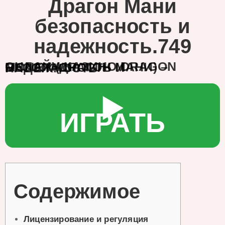
Драгон Мани
безопасность и
надежность.749
ОНЛАЙН КАЗИНО DRAGON MONEY (ДРАГОН МАНИ) – БЕЗОПАСНОСТЬ И НАДЕЖНОСТЬ
▶️
ИГРАТЬ
Содержимое
Лицензирование и регуляция