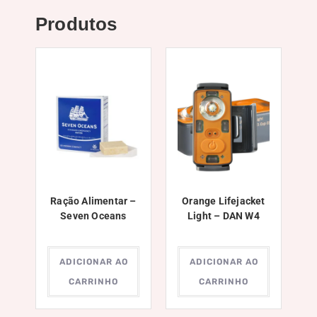
Produtos
Ração Alimentar –
Orange Lifejacket
Seven Oceans
Light – DAN W4
ADICIONAR AO
ADICIONAR AO
CARRINHO
CARRINHO