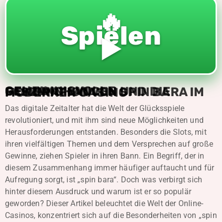
🔥
Spielen
▶️
GEHEIMNISVOLLE GEWINNCHANCEN UND DIE FASZINATION VON SPIN BARA IM MODERNEN CASINO
Das digitale Zeitalter hat die Welt der Glücksspiele
revolutioniert, und mit ihm sind neue Möglichkeiten und
Herausforderungen entstanden. Besonders die Slots, mit
ihren vielfältigen Themen und dem Versprechen auf große
Gewinne, ziehen Spieler in ihren Bann. Ein Begriff, der in
diesem Zusammenhang immer häufiger auftaucht und für
Aufregung sorgt, ist „spin bara“. Doch was verbirgt sich
hinter diesem Ausdruck und warum ist er so populär
geworden? Dieser Artikel beleuchtet die Welt der Online-
Casinos, konzentriert sich auf die Besonderheiten von „spin