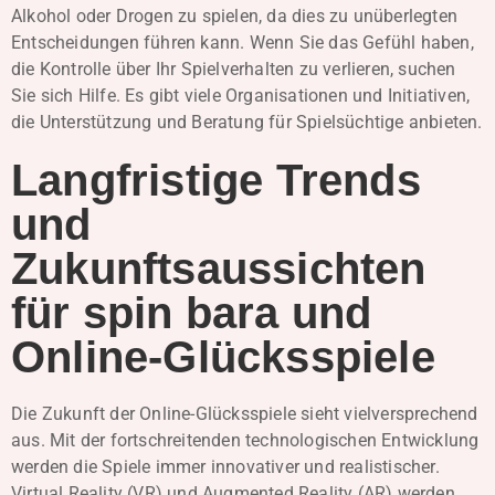
Alkohol oder Drogen zu spielen, da dies zu unüberlegten
Entscheidungen führen kann. Wenn Sie das Gefühl haben,
die Kontrolle über Ihr Spielverhalten zu verlieren, suchen
Sie sich Hilfe. Es gibt viele Organisationen und Initiativen,
die Unterstützung und Beratung für Spielsüchtige anbieten.
Langfristige Trends
und
Zukunftsaussichten
für spin bara und
Online-Glücksspiele
Die Zukunft der Online-Glücksspiele sieht vielversprechend
aus. Mit der fortschreitenden technologischen Entwicklung
werden die Spiele immer innovativer und realistischer.
Virtual Reality (VR) und Augmented Reality (AR) werden