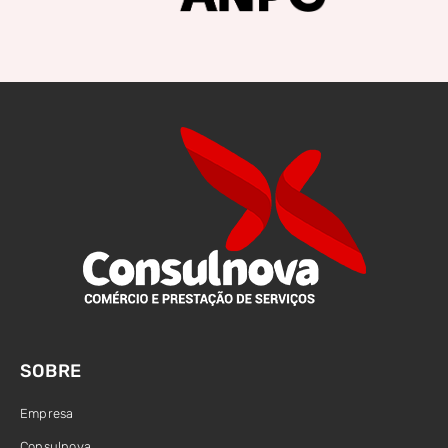
SOBRE
Empresa
Consulnova