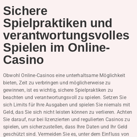
Sichere
Spielpraktiken und
verantwortungsvolles
Spielen im Online-
Casino
Obwohl Online-Casinos eine unterhaltsame Möglichkeit
bieten, Zeit zu verbringen und möglicherweise zu
gewinnen, ist es wichtig, sichere Spielpraktiken zu
beachten und verantwortungsvoll zu spielen. Setzen Sie
sich Limits für Ihre Ausgaben und spielen Sie niemals mit
Geld, das Sie sich nicht leisten können zu verlieren. Achten
Sie darauf, nur bei lizenzierten und regulierten Casinos zu
spielen, um sicherzustellen, dass Ihre Daten und Ihr Geld
geschützt sind. Vermeiden Sie es, unter dem Einfluss von