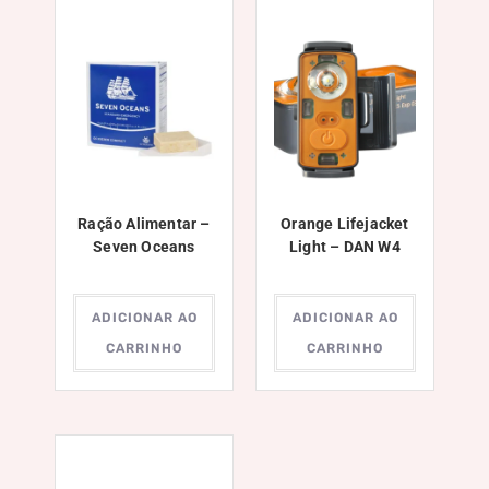
Ração Alimentar –
Orange Lifejacket
Seven Oceans
Light – DAN W4
ADICIONAR AO
ADICIONAR AO
CARRINHO
CARRINHO