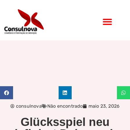
consulnova
Não encontrado
maio 23, 2026
Glücksspiel neu