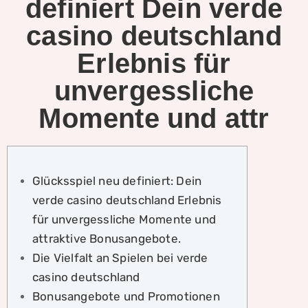
definiert Dein verde
casino deutschland
Erlebnis für
unvergessliche
Momente und attr
Glücksspiel neu definiert: Dein
verde casino deutschland Erlebnis
für unvergessliche Momente und
attraktive Bonusangebote.
Die Vielfalt an Spielen bei verde
casino deutschland
Bonusangebote und Promotionen