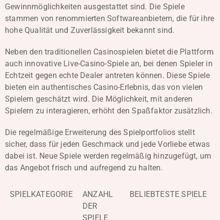
Gewinnmöglichkeiten ausgestattet sind. Die Spiele
stammen von renommierten Softwareanbietern, die für ihre
hohe Qualität und Zuverlässigkeit bekannt sind.
Neben den traditionellen Casinospielen bietet die Plattform
auch innovative Live-Casino-Spiele an, bei denen Spieler in
Echtzeit gegen echte Dealer antreten können. Diese Spiele
bieten ein authentisches Casino-Erlebnis, das von vielen
Spielern geschätzt wird. Die Möglichkeit, mit anderen
Spielern zu interagieren, erhöht den Spaßfaktor zusätzlich.
Die regelmäßige Erweiterung des Spielportfolios stellt
sicher, dass für jeden Geschmack und jede Vorliebe etwas
dabei ist. Neue Spiele werden regelmäßig hinzugefügt, um
das Angebot frisch und aufregend zu halten.
SPIELKATEGORIE
ANZAHL
BELIEBTESTE SPIELE
DER
SPIELE