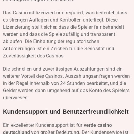
Das Casino ist lizenziert und reguliert, was bedeutet, dass
es strengen Auflagen und Kontrollen unterliegt. Diese
Lizenzierung stellt sicher, dass die Spieler fair behandelt
werden und dass die Spiele zufällig und transparent
ablaufen. Die Einhaltung der regulatorischen
Anforderungen ist ein Zeichen für die Seriosität und
Zuverlässigkeit des Casinos.
Die schnellen und zuverlässigen Auszahlungen sind ein
weiterer Vorteil des Casinos. Auszahlungsanfragen werden
in der Regel innerhalb von 24 Stunden bearbeitet, und die
Gelder werden dann umgehend auf das Konto des Spielers
überwiesen.
Kundensupport und Benutzerfreundlichkeit
Ein exzellenter Kundensupport ist für
verde casino
deutschland
von großer Bedeutung. Der Kundenservice ist