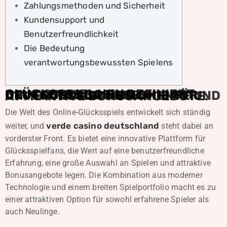
Zahlungsmethoden und Sicherheit
Kundensupport und
Benutzerfreundlichkeit
Die Bedeutung
verantwortungsbewussten Spielens
GLÜCKSSPIEL NEU DEFINIERT: DEIN VERDE CASINO DEUTSCHLAND ERLEBNIS FÜR UNVERGESSLICHE MOMENTE UND ATTRAKTIVE BONUSANGEBOTE.
Die Welt des Online-Glücksspiels entwickelt sich ständig
verde casino deutschland
weiter, und
steht dabei an
vorderster Front. Es bietet eine innovative Plattform für
Glücksspielfans, die Wert auf eine benutzerfreundliche
Erfahrung, eine große Auswahl an Spielen und attraktive
Bonusangebote legen. Die Kombination aus moderner
Technologie und einem breiten Spielportfolio macht es zu
einer attraktiven Option für sowohl erfahrene Spieler als
auch Neulinge.