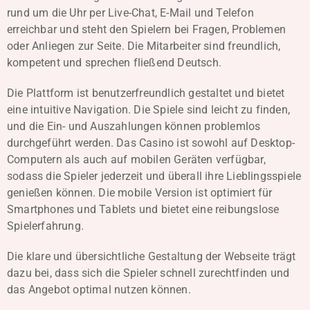
rund um die Uhr per Live-Chat, E-Mail und Telefon
erreichbar und steht den Spielern bei Fragen, Problemen
oder Anliegen zur Seite. Die Mitarbeiter sind freundlich,
kompetent und sprechen fließend Deutsch.
Die Plattform ist benutzerfreundlich gestaltet und bietet
eine intuitive Navigation. Die Spiele sind leicht zu finden,
und die Ein- und Auszahlungen können problemlos
durchgeführt werden. Das Casino ist sowohl auf Desktop-
Computern als auch auf mobilen Geräten verfügbar,
sodass die Spieler jederzeit und überall ihre Lieblingsspiele
genießen können. Die mobile Version ist optimiert für
Smartphones und Tablets und bietet eine reibungslose
Spielerfahrung.
Die klare und übersichtliche Gestaltung der Webseite trägt
dazu bei, dass sich die Spieler schnell zurechtfinden und
das Angebot optimal nutzen können.