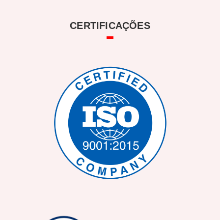
CERTIFICAÇÕES