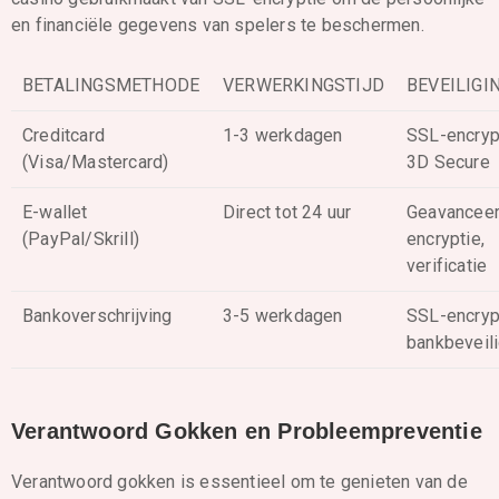
en financiële gegevens van spelers te beschermen.
BETALINGSMETHODE
VERWERKINGSTIJD
BEVEILIGI
Creditcard
1-3 werkdagen
SSL-encryp
(Visa/Mastercard)
3D Secure
E-wallet
Direct tot 24 uur
Geavancee
(PayPal/Skrill)
encryptie,
verificatie
Bankoverschrijving
3-5 werkdagen
SSL-encryp
bankbeveili
Verantwoord Gokken en Probleempreventie
Verantwoord gokken is essentieel om te genieten van de