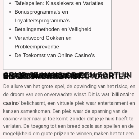
Tafelspellen: Klassiekers en Variaties
Bonusprogramma’s en
Loyaliteitsprogramma’s
Betalingsmethoden en Veiligheid
Verantwoord Gokken en
Probleempreventie
De Toekomst van Online Casino’s
GRIJP JE KANS OP EEN FORTUIN EN ONVERGETELIJK ENTERTAINMENT MET BILLIONAIRE CASINO, WAAR ELKE DRAAI EEN STAP DICHTER BIJ DE JACKPOT IS.
De allure van het grote spel, de opwinding van het risico, en
de droom van een onverwachte winst. Dit is wat ‘
billionaire
casino
‘ belichaamt, een virtuele plek waar entertainment en
kansen samenkomen. Een plek waar de spanning van de
casino-vloer naar je toe komt, zonder dat je je huis hoeft te
verlaten. De toegang tot een breed scala aan spellen en de
mogelijkheid om grote prijzen te winnen, maken het tot een