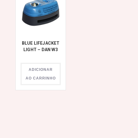
BLUE LIFEJACKET
LIGHT – DAN W3
ADICIONAR
AO CARRINHO