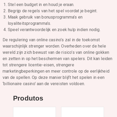
Stel een budget in en houd je eraan.
Begrijp de regels van het spel voordat je begint.
Maak gebruik van bonusprogramma’s en
loyaliteitsprogramma’s.
Speel verantwoordelijk en zoek hulp indien nodig.
De regulering van online casino’s zal in de toekomst
waarschijnlijk strenger worden. Overheden over de hele
wereld zijn zich bewust van de risico’s van online gokken
en zetten in op het beschermen van spelers. Dit kan leiden
tot strengere licentie-eisen, strengere
marketingbeperkingen en meer controle op de eerlijkheid
van de spellen. Op deze manier blijft het spelen in een
‘billionaire casino’ aan de vereisten voldoen.
Produtos