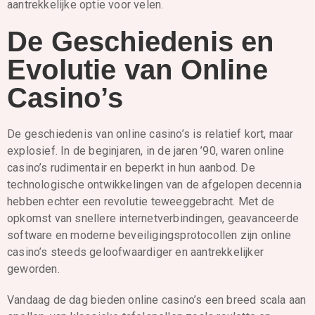
aantrekkelijke optie voor velen.
De Geschiedenis en
Evolutie van Online
Casino’s
De geschiedenis van online casino’s is relatief kort, maar
explosief. In de beginjaren, in de jaren ’90, waren online
casino’s rudimentair en beperkt in hun aanbod. De
technologische ontwikkelingen van de afgelopen decennia
hebben echter een revolutie teweeggebracht. Met de
opkomst van snellere internetverbindingen, geavanceerde
software en moderne beveiligingsprotocollen zijn online
casino’s steeds geloofwaardiger en aantrekkelijker
geworden.
Vandaag de dag bieden online casino’s een breed scala aan