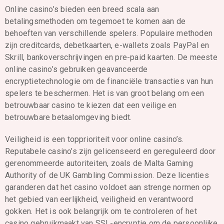
Online casino’s bieden een breed scala aan
betalingsmethoden om tegemoet te komen aan de
behoeften van verschillende spelers. Populaire methoden
zijn creditcards, debetkaarten, e-wallets zoals PayPal en
Skrill, bankoverschrijvingen en pre-paid kaarten. De meeste
online casino’s gebruiken geavanceerde
encryptietechnologie om de financiële transacties van hun
spelers te beschermen. Het is van groot belang om een
betrouwbaar casino te kiezen dat een veilige en
betrouwbare betaalomgeving biedt.
Veiligheid is een topprioriteit voor online casino’s.
Reputabele casino’s zijn gelicenseerd en gereguleerd door
gerenommeerde autoriteiten, zoals de Malta Gaming
Authority of de UK Gambling Commission. Deze licenties
garanderen dat het casino voldoet aan strenge normen op
het gebied van eerlijkheid, veiligheid en verantwoord
gokken. Het is ook belangrijk om te controleren of het
casino gebruikmaakt van SSL-encryptie om de persoonlijke