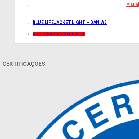
Visual
BLUE LIFEJACKET LIGHT – DAN W3
ADICIONAR AO CARRINHO
CERTIFICAÇÕES