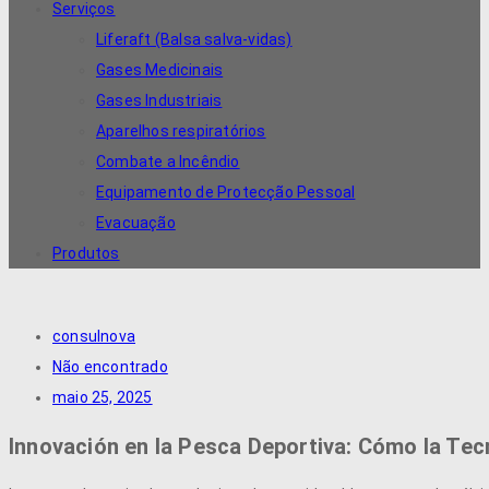
Serviços
Liferaft (Balsa salva-vidas)
Gases Medicinais
Gases Industriais
Aparelhos respiratórios
Combate a Incêndio
Equipamento de Protecção Pessoal
Evacuação
Produtos
consulnova
Não encontrado
maio 25, 2025
Innovación en la Pesca Deportiva: Cómo la Tec