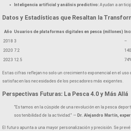
Inteligencia artificial y análisis predictivo:
Ayudan a antici
Datos y Estadísticas que Resaltan la Transfo
Año
Usuarios de plataformas digitales en pesca (millones)
Inc
2018
3
–
2020
7.2
14
2023
12.5
74
Estas cifras reflejan no solo un crecimiento exponencial en el us
satisfacen las necesidades de los pescadores más exigentes.
Perspectivas Futuras: La Pesca 4.0 y Más Allá
“Estamos en la cúspide de una revolución en la pesca deportiva,
sostenibilidad de la actividad.” —
Dr. Alejandro Martín, expe
El futuro apunta a una mayor personalización y precisión. Se prevé