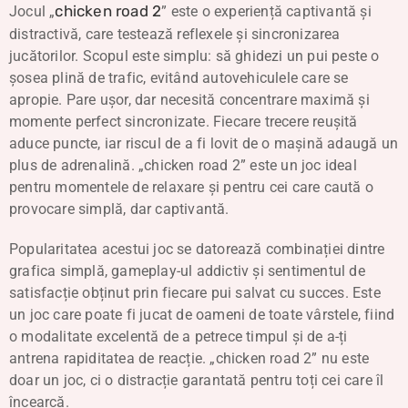
chicken road 2
Jocul „
” este o experiență captivantă și
distractivă, care testează reflexele și sincronizarea
jucătorilor. Scopul este simplu: să ghidezi un pui peste o
șosea plină de trafic, evitând autovehiculele care se
apropie. Pare ușor, dar necesită concentrare maximă și
momente perfect sincronizate. Fiecare trecere reușită
aduce puncte, iar riscul de a fi lovit de o mașină adaugă un
plus de adrenalină. „chicken road 2” este un joc ideal
pentru momentele de relaxare și pentru cei care caută o
provocare simplă, dar captivantă.
Popularitatea acestui joc se datorează combinației dintre
grafica simplă, gameplay-ul addictiv și sentimentul de
satisfacție obținut prin fiecare pui salvat cu succes. Este
un joc care poate fi jucat de oameni de toate vârstele, fiind
o modalitate excelentă de a petrece timpul și de a-ți
antrena rapiditatea de reacție. „chicken road 2” nu este
doar un joc, ci o distracție garantată pentru toți cei care îl
încearcă.