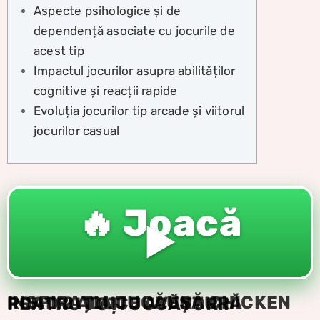
Aspecte psihologice și de
dependență asociate cu jocurile de
acest tip
Impactul jocurilor asupra abilităților
cognitive și reacții rapide
Evoluția jocurilor tip arcade și viitorul
jocurilor casual
🔥 Joacă
▶️
INSPIRAȚIA JUCĂUȘĂ CHICKEN ROAD 2 ADUCE AVENTURĂ PENTRU TOȚI JUCĂTORII