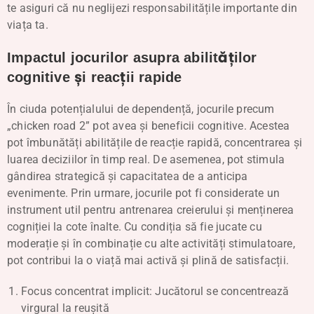
te asiguri că nu neglijezi responsabilitățile importante din
viața ta.
Impactul jocurilor asupra abilităților
cognitive și reacții rapide
În ciuda potențialului de dependență, jocurile precum
„chicken road 2” pot avea și beneficii cognitive. Acestea
pot îmbunătăți abilitățile de reacție rapidă, concentrarea și
luarea deciziilor în timp real. De asemenea, pot stimula
gândirea strategică și capacitatea de a anticipa
evenimente. Prin urmare, jocurile pot fi considerate un
instrument util pentru antrenarea creierului și menținerea
cogniției la cote înalte. Cu condiția să fie jucate cu
moderație și în combinație cu alte activități stimulatoare,
pot contribui la o viață mai activă și plină de satisfacții.
Focus concentrat implicit: Jucătorul se concentrează
virgural la reușită