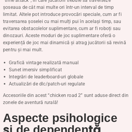
“time attack”, în care jucătorii trebuie să traverseze
șoseaua de cât mai multe ori într-un interval de timp
limitat. Altele pot introduce provocări speciale, cum ar fi
traversarea șoselei cu mai mulți pui în același timp, sau
evitarea obstacolelor suplimentare, cum ar fi roboți sau
dinozauri. Aceste moduri de joc suplimentare oferă o
experiență de joc mai dinamică și atrag jucătorii să revină
pentru și mai mult.
Grafică vintage realizată manual
Sunet imersiv simplificat
Integrări de leaderboard-uri globale
Actualizări de dlc/patch-uri regulate
Accesoriile din acest “chicken road 2” sunt aduse direct din
zonele de aventură rurală!
Aspecte psihologice
și de dependență