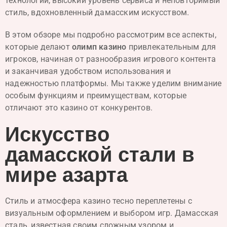
технологии, высокий уровень сервиса и неповторимый
стиль, вдохновленный дамасским искусством.
В этом обзоре мы подробно рассмотрим все аспекты,
которые делают
олимп казино
привлекательным для
игроков, начиная от разнообразия игрового контента
и заканчивая удобством использования и
надежностью платформы. Мы также уделим внимание
особым функциям и преимуществам, которые
отличают это казино от конкурентов.
Искусство
дамасской стали в
мире азарта
Стиль и атмосфера казино тесно переплетены с
визуальным оформлением и выбором игр. Дамасская
сталь, известная своим сложным узором и