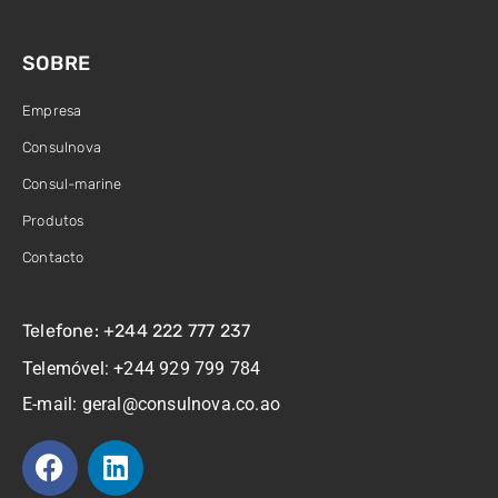
SOBRE
Empresa
Consulnova
Consul-marine
Produtos
Contacto
Telefone: +244 222 777 237
Telemóvel: +244 929 799 784
E-mail: geral@consulnova.co.ao