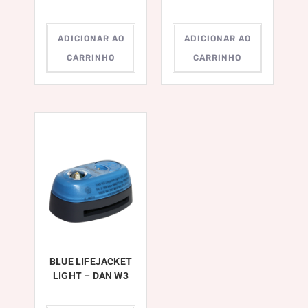
ADICIONAR AO
ADICIONAR AO
CARRINHO
CARRINHO
BLUE LIFEJACKET
LIGHT – DAN W3