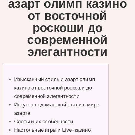
азарт олимп казино
от восточной
роскоши до
современной
элегантности
Изысканный стиль и азарт олимп
казино от восточной роскоши до
современной элегантности
Искусство дамасской стали в мире
азарта
Слоты и их особенности
Настольные игры и Live-казино