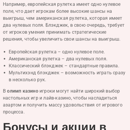
Например, европейская рулетка имеет одно нулевое
поле, что дает игрокам более высокие шансы на
выигрыш, чем американская рулетка, которая имеет
два нулевых поля. Блэкджек, в свою очередь, требует
от игроков умения принимать стратегические
решения, чтобы увеличить свои шансы на выигрыш.
Европейская рулетка – одно нулевое поле.
Американская рулетка – два нулевых поля.
Классический блэкджек – стандартные правила.
Мультихэнд блэкджек – возможность играть сразу
в несколько рук.
В
олимп казино
игроки могут найти широкий выбор
настольных игр и лайв-казино, чтобы насладиться
азартом и получить массу удовольствия от игрового
процесса.
Бонусы и акции в