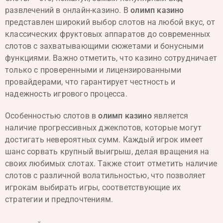
развлечений в онлайн-казино. В
олимп казино
представлен широкий выбор слотов на любой вкус, от
классических фруктовых аппаратов до современных
слотов с захватывающими сюжетами и бонусными
функциями. Важно отметить, что казино сотрудничает
только с проверенными и лицензированными
провайдерами, что гарантирует честность и
надежность игрового процесса.
Особенностью слотов в
олимп казино
является
наличие прогрессивных джекпотов, которые могут
достигать невероятных сумм. Каждый игрок имеет
шанс сорвать крупный выигрыш, делая вращения на
своих любимых слотах. Также стоит отметить наличие
слотов с различной волатильностью, что позволяет
игрокам выбирать игры, соответствующие их
стратегии и предпочтениям.