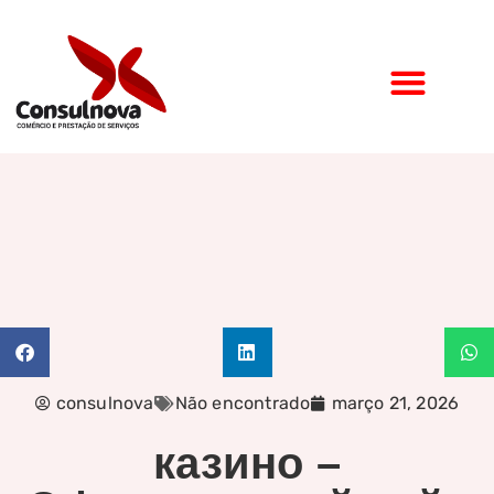
consulnova
Não encontrado
março 21, 2026
казино –