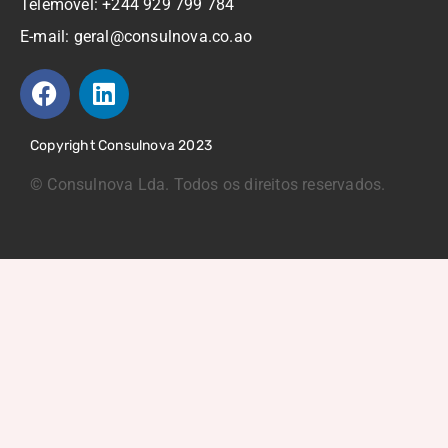
Telemóvel: +244 929 799 784
E-mail: geral@consulnova.co.ao
Copyright Consulnova 2023
©
Consulnova Lda. Todos os direitos reservados.