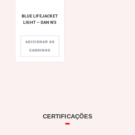
BLUE LIFEJACKET
LIGHT – DAN W3
ADICIONAR AO
CARRINHO
CERTIFICAÇÕES