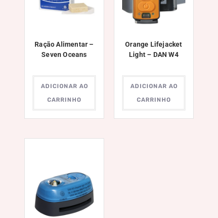
Ração Alimentar –
Orange Lifejacket
Seven Oceans
Light – DAN W4
ADICIONAR AO
ADICIONAR AO
CARRINHO
CARRINHO