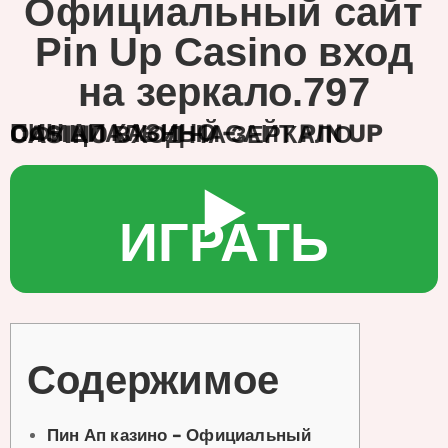
Официальный сайт
Pin Up Casino вход
на зеркало.797
ПИН АП КАЗИНО – ОФИЦИАЛЬНЫЙ САЙТ PIN UP CASINO ВХОД НА ЗЕРКАЛО
▶️
ИГРАТЬ
Содержимое
Пин Ап казино – Официальный