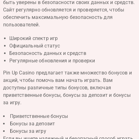
быть уверены в безопасности своих данных и средств.
Сайт регулярно обновляется и проверяется, чтобы
обеспечить максимальную безопасность для
пользователей.
Широкий спектр игр
Официальный статус
Безопасность данных и средств
Регулярные обновления и проверки
Pin Up Casino предлагает также множество бонусов и
акций, чтобы помочь вам начать играть. Вам
доступны различные типы бонусов, включая
приветственные бонусы, бонусы за депозит и бонусы
за игру.
Приветственные бонусы
Бонусы за депозит
Бонусы за игру
Если вы ищете надежный и безопасный способ играть