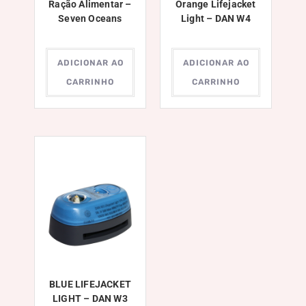
Ração Alimentar –
Orange Lifejacket
Seven Oceans
Light – DAN W4
ADICIONAR AO
ADICIONAR AO
CARRINHO
CARRINHO
BLUE LIFEJACKET
LIGHT – DAN W3