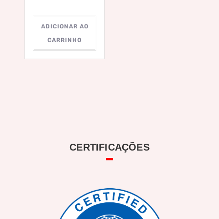
ADICIONAR AO
CARRINHO
CERTIFICAÇÕES