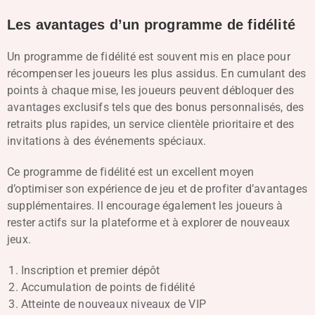
Les avantages d’un programme de fidélité
Un programme de fidélité est souvent mis en place pour
récompenser les joueurs les plus assidus. En cumulant des
points à chaque mise, les joueurs peuvent débloquer des
avantages exclusifs tels que des bonus personnalisés, des
retraits plus rapides, un service clientèle prioritaire et des
invitations à des événements spéciaux.
Ce programme de fidélité est un excellent moyen
d’optimiser son expérience de jeu et de profiter d’avantages
supplémentaires. Il encourage également les joueurs à
rester actifs sur la plateforme et à explorer de nouveaux
jeux.
Inscription et premier dépôt
Accumulation de points de fidélité
Atteinte de nouveaux niveaux de VIP