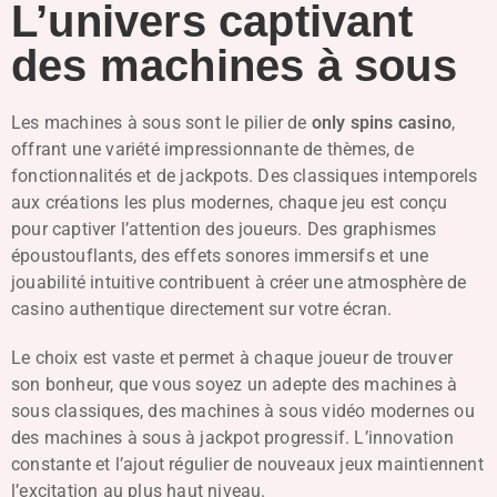
L’univers captivant
des machines à sous
Les machines à sous sont le pilier de
only spins casino
,
offrant une variété impressionnante de thèmes, de
fonctionnalités et de jackpots. Des classiques intemporels
aux créations les plus modernes, chaque jeu est conçu
pour captiver l’attention des joueurs. Des graphismes
époustouflants, des effets sonores immersifs et une
jouabilité intuitive contribuent à créer une atmosphère de
casino authentique directement sur votre écran.
Le choix est vaste et permet à chaque joueur de trouver
son bonheur, que vous soyez un adepte des machines à
sous classiques, des machines à sous vidéo modernes ou
des machines à sous à jackpot progressif. L’innovation
constante et l’ajout régulier de nouveaux jeux maintiennent
l’excitation au plus haut niveau.