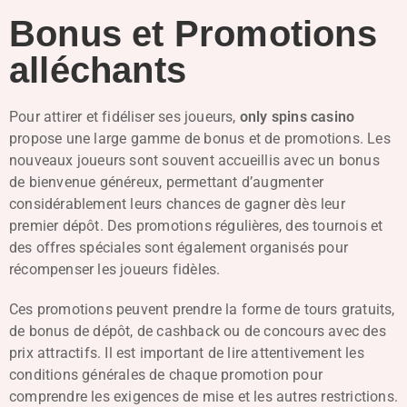
Bonus et Promotions
alléchants
Pour attirer et fidéliser ses joueurs,
only spins casino
propose une large gamme de bonus et de promotions. Les
nouveaux joueurs sont souvent accueillis avec un bonus
de bienvenue généreux, permettant d’augmenter
considérablement leurs chances de gagner dès leur
premier dépôt. Des promotions régulières, des tournois et
des offres spéciales sont également organisés pour
récompenser les joueurs fidèles.
Ces promotions peuvent prendre la forme de tours gratuits,
de bonus de dépôt, de cashback ou de concours avec des
prix attractifs. Il est important de lire attentivement les
conditions générales de chaque promotion pour
comprendre les exigences de mise et les autres restrictions.