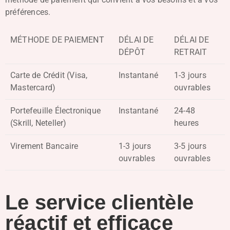
préférences.
MÉTHODE DE PAIEMENT
DÉLAI DE
DÉLAI DE
DÉPÔT
RETRAIT
Carte de Crédit (Visa,
Instantané
1-3 jours
Mastercard)
ouvrables
Portefeuille Électronique
Instantané
24-48
(Skrill, Neteller)
heures
Virement Bancaire
1-3 jours
3-5 jours
ouvrables
ouvrables
Le service clientèle
réactif et efficace