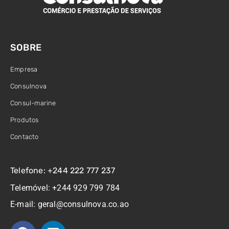
SOBRE
Empresa
Consulnova
Consul-marine
Produtos
Contacto
Telefone: +244 222 777 237
Telemóvel: +244 929 799 784
E-mail: geral@consulnova.co.ao