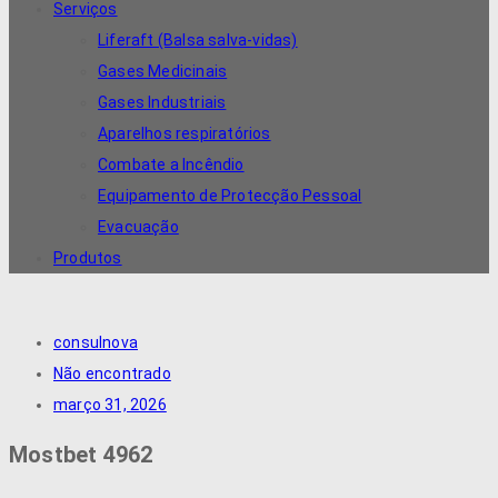
Serviços
Liferaft (Balsa salva-vidas)
Gases Medicinais
Gases Industriais
Aparelhos respiratórios
Combate a Incêndio
Equipamento de Protecção Pessoal
Evacuação
Produtos
consulnova
Não encontrado
março 31, 2026
Mostbet 4962