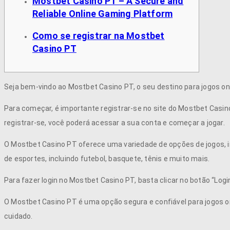
Mostbet Casino PT – A Secure and
Reliable Online Gaming Platform
Como se registrar na Mostbet
Casino PT
Seja bem-vindo ao Mostbet Casino PT, o seu destino para jogos on
Para começar, é importante registrar-se no site do Mostbet Casin
registrar-se, você poderá acessar a sua conta e começar a jogar.
O Mostbet Casino PT oferece uma variedade de opções de jogos, in
de esportes, incluindo futebol, basquete, tênis e muito mais.
Para fazer login no Mostbet Casino PT, basta clicar no botão “Login
O Mostbet Casino PT é uma opção segura e confiável para jogos o
cuidado.