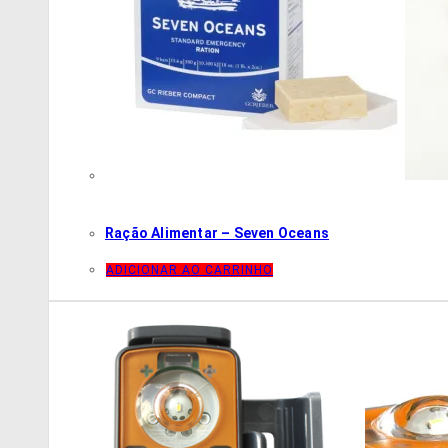
Ração Alimentar – Seven Oceans
ADICIONAR AO CARRINHO