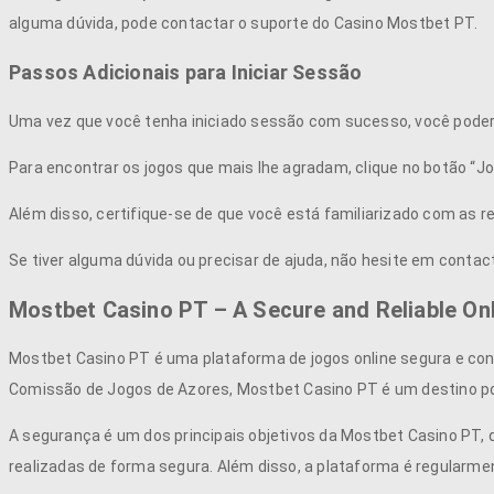
alguma dúvida, pode contactar o suporte do Casino Mostbet PT.
Passos Adicionais para Iniciar Sessão
Uma vez que você tenha iniciado sessão com sucesso, você poder
Para encontrar os jogos que mais lhe agradam, clique no botão “Jo
Além disso, certifique-se de que você está familiarizado com as
Se tiver alguma dúvida ou precisar de ajuda, não hesite em contac
Mostbet Casino PT – A Secure and Reliable On
Mostbet Casino PT é uma plataforma de jogos online segura e conf
Comissão de Jogos de Azores, Mostbet Casino PT é um destino po
A segurança é um dos principais objetivos da Mostbet Casino PT, 
realizadas de forma segura. Além disso, a plataforma é regularme