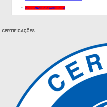
ADICIONAR AO CARRINHO
CERTIFICAÇÕES