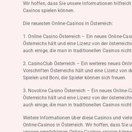
Wir hoffen, dass Sie unsere Informationen hilfreic
Casinos spielen können.
Die neuesten Online-Casinos in Österreich:
1. Online Casino Österreich – Ein neues Online-Casi
Österreichs hält und eine Lizenz von der österreichi
auch einige, die man in traditionellen Casinos nicht
2. CasinoClub Österreich – Ein weiteres neues Onli
Vorschriften Österreichs hält und eine Lizenz von de
Spielen und Boni, die Spieler können sich freuen.
3. Novoline Casino Österreich – Ein neues Online-Ca
Österreichs hält und eine Lizenz von der österreichi
auch einige, die man in traditionellen Casinos nicht
Weitere Informationen über diese Casinos und viele
Online-Casinos in Österreich. Wir hoffen, dass Sie 
unserer empfohlenen Online-Casinos spielen könne