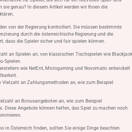
n sie genau? In diesem Artikel werden wir Ihnen die
klären.
rden von der Regierung kontrolliert. Sie müssen bestimmte
enzierung durch die österreichische Regierung und die
t, dass die Spieler sicher und fair spielen können.
lzahl an Spielen an, von klassischen Tischspielen wie Blackjac
o-Spielen.
erstellern wie NetEnt, Microgaming und Novomatic entwickelt
lbarkeit.
ne Vielzahl an Zahlungsmethoden an, wie zum Beispiel
Vielzahl an Bonusangeboten an, wie zum Beispiel
. Diese Angebote können helfen, das Spiel zu machen noch
minimieren.
o in Österreich finden, sollten Sie einige Dinge beachten.