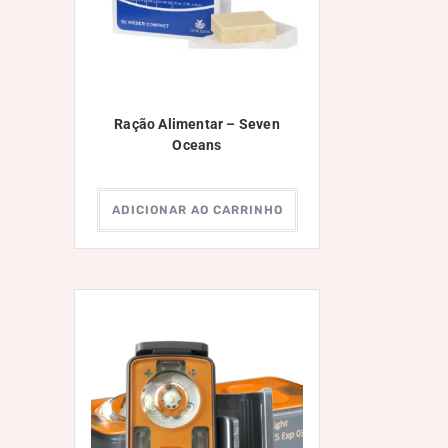
Ração Alimentar – Seven
Oceans
ADICIONAR AO CARRINHO