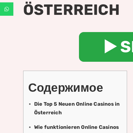
ÖSTERREICH
▶️ 
Содержимое
Die Top 5 Neuen Online Casinos in
Österreich
Wie funktionieren Online Casinos