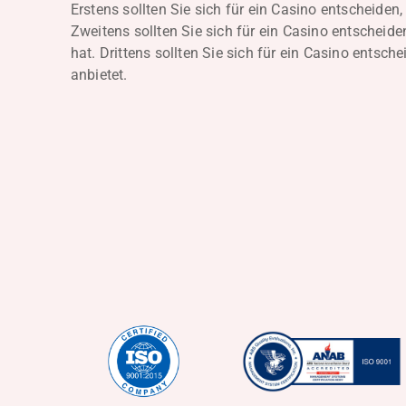
Erstens sollten Sie sich für ein Casino entscheiden,
Zweitens sollten Sie sich für ein Casino entscheide
hat. Drittens sollten Sie sich für ein Casino ents
anbietet.