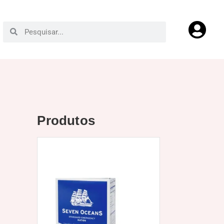
Produtos