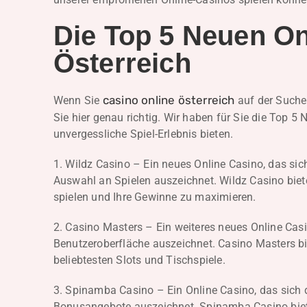
Die Top 5 Neuen On
Österreich
casino online österreich
Wenn Sie
auf der Suche 
Sie hier genau richtig. Wir haben für Sie die Top 5
unvergessliche Spiel-Erlebnis bieten.
1. Wildz Casino – Ein neues Online Casino, das sich
Auswahl an Spielen auszeichnet. Wildz Casino biete
spielen und Ihre Gewinne zu maximieren.
2. Casino Masters – Ein weiteres neues Online Casi
Benutzeroberfläche auszeichnet. Casino Masters bie
beliebtesten Slots und Tischspiele.
3. Spinamba Casino – Ein Online Casino, das sich d
Bonusangebote auszeichnet. Spinamba Casino biete