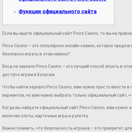
Функции официального сайта
Если вы ищете официальный сайт Pinco Casino, то вы на правом 
Pinco Casino – это популярное онлайн-казино, которое предлаг
безопасно играть в этом казино?
Вход на зеркало Pinco Casino – это лучший способ играть в эт
доступ к играм и бонусам.
Чтобы найти зеркало Pinco Casino, вам нужно просто ввести в 
вариантов, но вам нужно выбрать только официальный сайт, ч
Когда вы найдете официальный сайт Pinco Casino, вам нужно 
включая слоты, карточные игры и рулетку.
Важно помнить, что безопасность игроков – это приоритет для