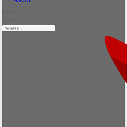
Produtos
Search
Search