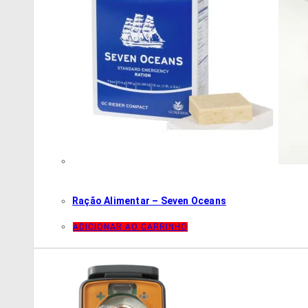
Ração Alimentar – Seven Oceans
ADICIONAR AO CARRINHO