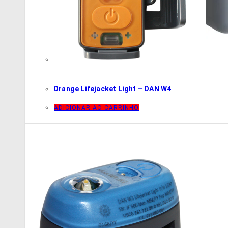
Orange Lifejacket Light – DAN W4
ADICIONAR AO CARRINHO