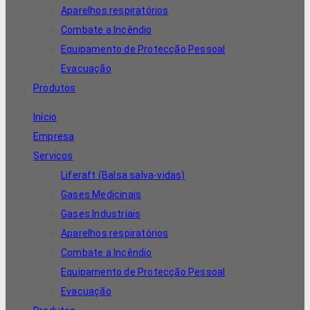
Aparelhos respiratórios
Combate a Incêndio
Equipamento de Protecção Pessoal
Evacuação
Produtos
Início
Empresa
Serviços
Liferaft (Balsa salva-vidas)
Gases Medicinais
Gases Industriais
Aparelhos respiratórios
Combate a Incêndio
Equipamento de Protecção Pessoal
Evacuação