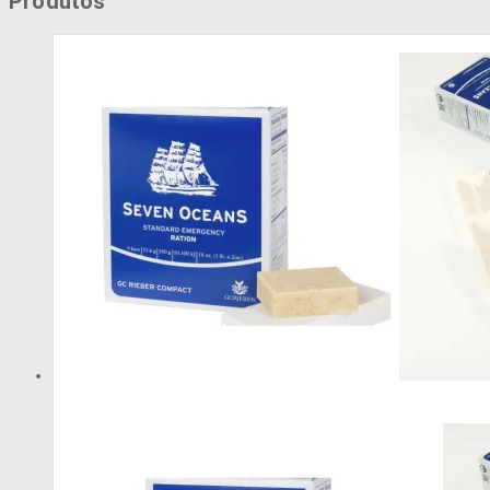
Produtos