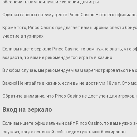
обеспечить вам наилучшие условия для игры.
Один из главных преимуществ Pinco Casino – это его официаль
Кроме того, Pinco Casino предлагает вам широкий спектр бонус
участие в турнирах.
Если вы ищете зеркало Pinco Casino, то вам нужно знать, что 
возраста, то вам не рекомендуется играть в казино.
В любом случае, мы рекомендуем вам зарегистрироваться на о
Важно! Не играйте в казино, если вы не достигли 18 лет. Это
Обратите внимание, что Pinco Casino не доступен для игроков, 
Вход на зеркало
Если вы ищете официальный сайт Pinco Casino, то вам нужно зн
случаях, когда основной сайт недоступен или блокирован.