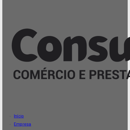
Início
Empresa