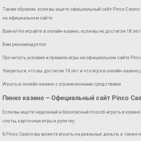
Таким образом, если вы ищете официальный сайт Pinco Casino 
на официальном сайте.
Важно! Не играйте в онлайн-казино, если вы не достигли 18 лет
Вам рекомендуется:
Прочитать условия и правила игры на официальном сайте Pinco
Увериться, что вы достигли 18 лет и что игра в онлайн-казино
Играть в онлайн-казино с ограниченными средствами.
Пинко казино – Официальный сайт Pinco Cas
Если вы ищете надежный и безопасный способ играть в казино,
слоты, карточные игры и рулетку.
В Pinco Casino вы можете играть на реальные деньги, а также 