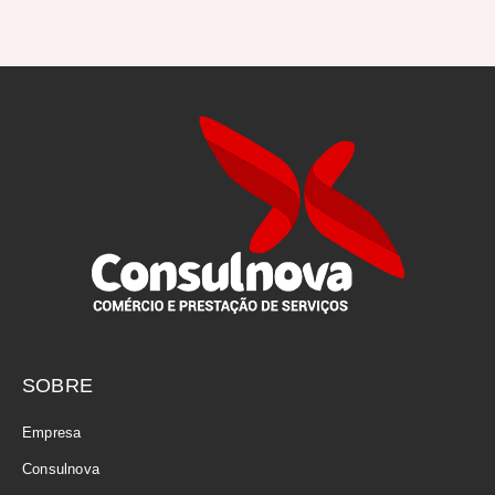
SOBRE
Empresa
Consulnova