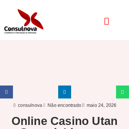
consulnova
Não encontrado
maio 24, 2026
Online Casino Utan