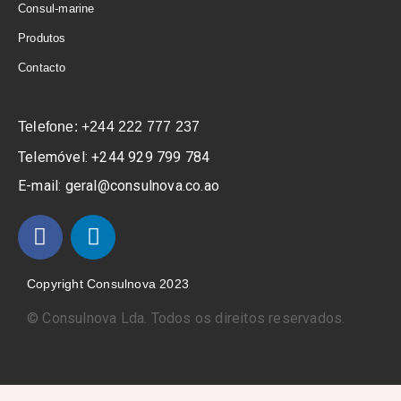
Consul-marine
Produtos
Contacto
Telefone: +244 222 777 237
Telemóvel: +244 929 799 784
E-mail: geral@consulnova.co.ao
Copyright Consulnova 2023
©
Consulnova Lda. Todos os direitos reservados.