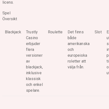
licens.
Spel
Översikt
Blackjack
Trustly
Roulette
Det finns
Slot
E
Casino
både
u
erbjuder
amerikanska
s
flera
och
i
versioner
europeiska
p
av
roletter att
t
blackjack,
välja från.
o
inklusive
u
klassisk
och enkel
spelare.