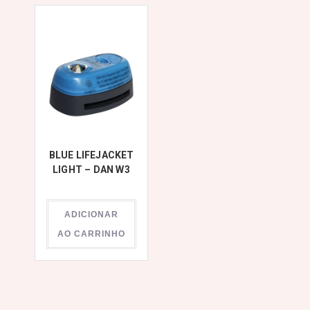
BLUE LIFEJACKET
LIGHT – DAN W3
ADICIONAR
AO CARRINHO