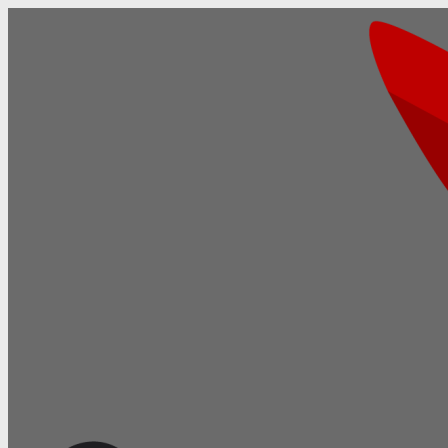
Ir
para
o
conteúdo