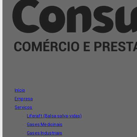
Início
Empresa
Serviços
Liferaft (Balsa salva-vidas)
Gases Medicinais
Gases Industriais