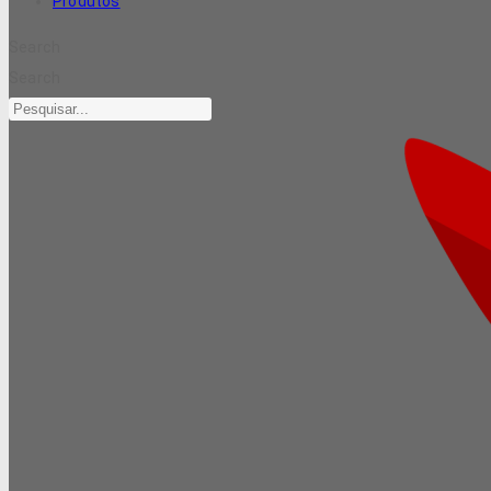
Produtos
Search
Search