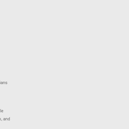
ians
le
k, and