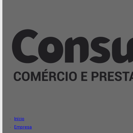
Início
Empresa