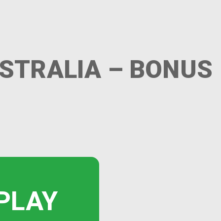
STRALIA – BONUS
 PLAY