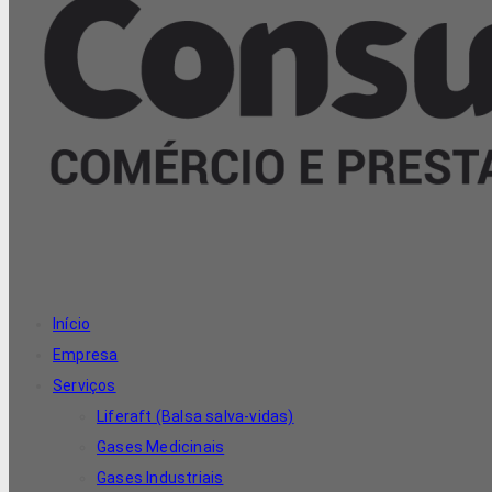
Início
Empresa
Serviços
Liferaft (Balsa salva-vidas)
Gases Medicinais
Gases Industriais