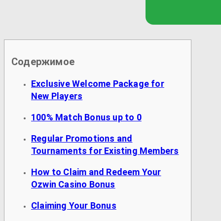
Содержимое
Exclusive Welcome Package for
New Players
100% Match Bonus up to 0
Regular Promotions and
Tournaments for Existing Members
How to Claim and Redeem Your
Ozwin Casino Bonus
Claiming Your Bonus