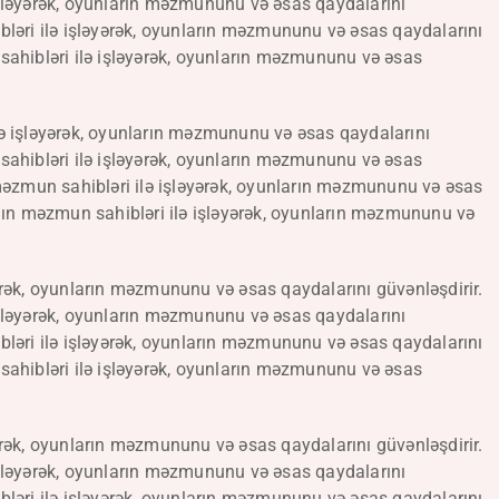
şləyərək, oyunların məzmununu və əsas qaydalarını
ləri ilə işləyərək, oyunların məzmununu və əsas qaydalarını
sahibləri ilə işləyərək, oyunların məzmununu və əsas
ə işləyərək, oyunların məzmununu və əsas qaydalarını
sahibləri ilə işləyərək, oyunların məzmununu və əsas
məzmun sahibləri ilə işləyərək, oyunların məzmununu və əsas
nın məzmun sahibləri ilə işləyərək, oyunların məzmununu və
rək, oyunların məzmununu və əsas qaydalarını güvənləşdirir.
şləyərək, oyunların məzmununu və əsas qaydalarını
ləri ilə işləyərək, oyunların məzmununu və əsas qaydalarını
sahibləri ilə işləyərək, oyunların məzmununu və əsas
rək, oyunların məzmununu və əsas qaydalarını güvənləşdirir.
şləyərək, oyunların məzmununu və əsas qaydalarını
ləri ilə işləyərək, oyunların məzmununu və əsas qaydalarını