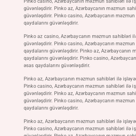
Pinko casino, Azərbaycanın məzmun sahibləri ilə i
güvənləşdirir. Pinko az, Azərbaycanın məzmun sahib
güvənləşdirir. Pinko casino, Azərbaycanın məzmun 
qaydalarını güvənləşdirir.
Pinko az casino, Azərbaycanın məzmun sahibləri il
güvənləşdirir. Pinko casino, Azərbaycanın məzmun 
qaydalarını güvənləşdirir. Pinko az, Azərbaycanın 
qaydalarını güvənləşdirir. Pinko casino, Azərbayca
əsas qaydalarını güvənləşdirir.
Pinko az, Azərbaycanın məzmun sahibləri ilə işləyə
Pinko casino, Azərbaycanın məzmun sahibləri ilə i
güvənləşdirir. Pinko az, Azərbaycanın məzmun sahib
güvənləşdirir. Pinko casino, Azərbaycanın məzmun 
qaydalarını güvənləşdirir.
Pinko az, Azərbaycanın məzmun sahibləri ilə işləyə
Pinko casino, Azərbaycanın məzmun sahibləri ilə i
güvənləşdirir. Pinko az, Azərbaycanın məzmun sahib