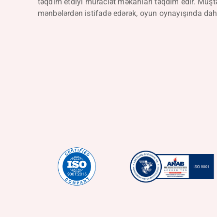
təqdim etdiyi müraciət məkanları təqdim edir. Müştər
mənbələrdən istifadə edərək, oyun oynayışında daha 