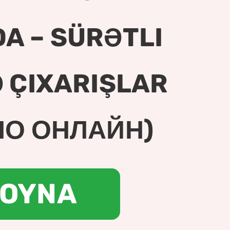
A – SÜRƏTLI
 ÇIXARIŞLAR
НО ОНЛАЙН)
️ OYNA