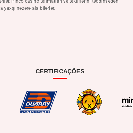
ilər, Pinco casino təlimatları və təkliflərini təqdim edən
yaxşı nəzərə ala bilərlər.
CERTIFICAÇÕES