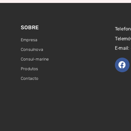
SOBRE
Telefo
Telemó
Empresa
E-mail:
Consulnova
Consul-marine
Produtos
Contacto