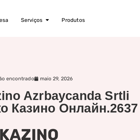
esa
Serviços
Produtos
ão encontrado
maio 29, 2026
ino Azrbaycanda Srtli
нко Казино Онлайн.2637
 KAZINO