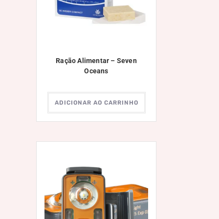
Ração Alimentar – Seven
Oceans
ADICIONAR AO CARRINHO