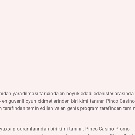
idən yaradılması tarixində ən böyük ədədi ədənişlər arasında
ə ən güvenli oyun xidmətlərindən biri kimi tanınır. Pinco Casino
 tərəfindən təmin edilən və ən geniş proqram tərəfindən təmi
yaxşı proqramlarından biri kimi tanınır. Pinco Casino Promo