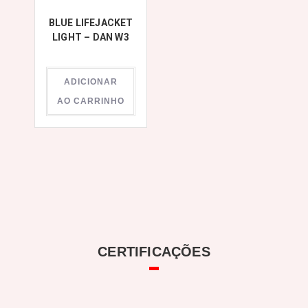
BLUE LIFEJACKET
LIGHT – DAN W3
ADICIONAR
AO CARRINHO
CERTIFICAÇÕES