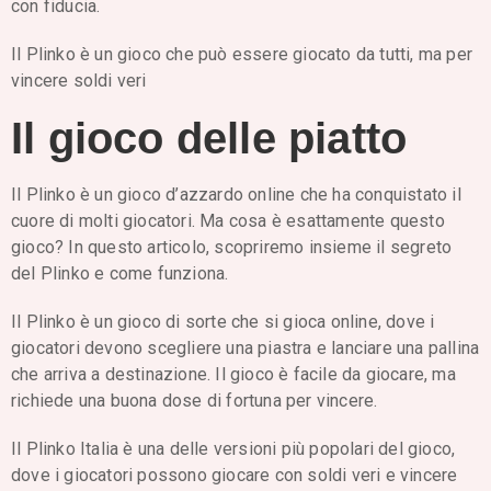
con fiducia.
Il Plinko è un gioco che può essere giocato da tutti, ma per
vincere soldi veri
Il gioco delle piatto
Il Plinko è un gioco d’azzardo online che ha conquistato il
cuore di molti giocatori. Ma cosa è esattamente questo
gioco? In questo articolo, scopriremo insieme il segreto
del Plinko e come funziona.
Il Plinko è un gioco di sorte che si gioca online, dove i
giocatori devono scegliere una piastra e lanciare una pallina
che arriva a destinazione. Il gioco è facile da giocare, ma
richiede una buona dose di fortuna per vincere.
Il Plinko Italia è una delle versioni più popolari del gioco,
dove i giocatori possono giocare con soldi veri e vincere