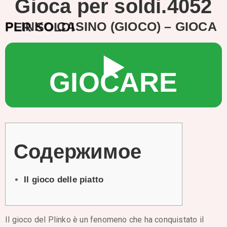
Gioca per soldi.4052
PLINKO CASINO (GIOCO) – GIOCA PER SOLDI
▶️
GIOCARE
Содержимое
Il gioco delle piatto
Il gioco del Plinko è un fenomeno che ha conquistato il