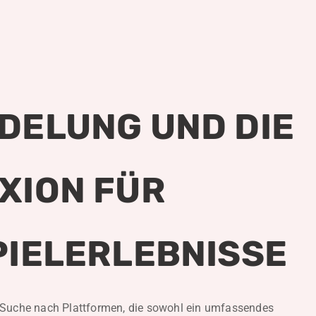
DELUNG UND DIE
XION FÜR
PIELERLEBNISSE
e Suche nach Plattformen, die sowohl ein umfassendes