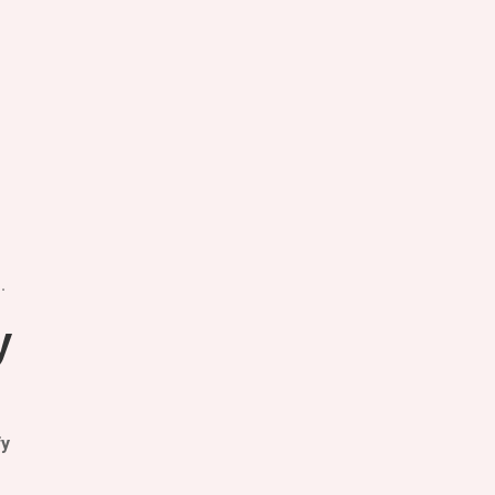
.
y
fy