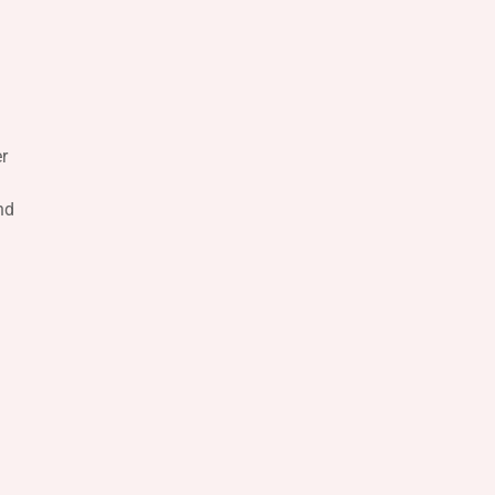
er
nd