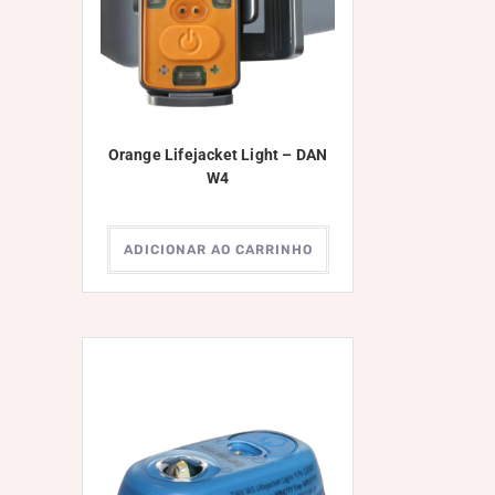
Orange Lifejacket Light – DAN
W4
ADICIONAR AO CARRINHO