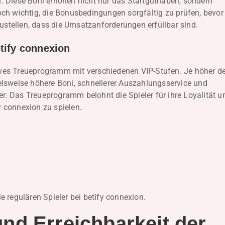
. Diese Boni erhöhen nicht nur das Startguthaben, sondern
och wichtig, die Bonusbedingungen sorgfältig zu prüfen, bevor
stellen, dass die Umsatzanforderungen erfüllbar sind.
tify connexion
usives Treueprogramm mit verschiedenen VIP-Stufen. Je höher d
spielsweise höhere Boni, schnellerer Auszahlungsservice und
. Das Treueprogramm belohnt die Spieler für ihre Loyalität u
fy connexion zu spielen.
 regulären Spieler bei betify connexion.
nd Erreichbarkeit der