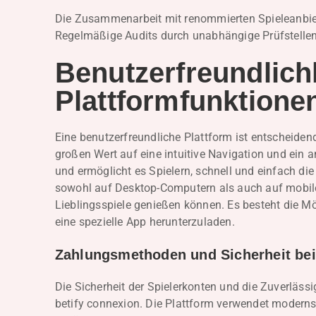
Die Zusammenarbeit mit renommierten Spieleanbiete
Regelmäßige Audits durch unabhängige Prüfstellen st
Benutzerfreundlich
Plattformfunktione
Eine benutzerfreundliche Plattform ist entscheidend
großen Wert auf eine intuitive Navigation und ein a
und ermöglicht es Spielern, schnell und einfach di
sowohl auf Desktop-Computern als auch auf mobilen
Lieblingsspiele genießen können. Es besteht die Mö
eine spezielle App herunterzuladen.
Zahlungsmethoden und Sicherheit bei
Die Sicherheit der Spielerkonten und die Zuverläs
betify connexion. Die Plattform verwendet moderns