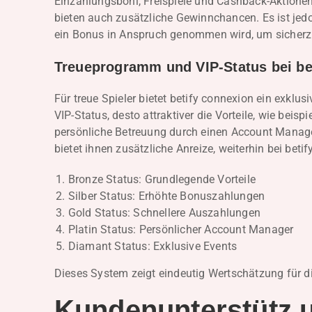
Einzahlungsboni, Freispiele und Cashback-Aktionen
bieten auch zusätzliche Gewinnchancen. Es ist jed
ein Bonus in Anspruch genommen wird, um sicherzu
Treueprogramm und VIP-Status bei be
Für treue Spieler bietet betify connexion ein exkl
VIP-Status, desto attraktiver die Vorteile, wie bei
persönliche Betreuung durch einen Account Manager
bietet ihnen zusätzliche Anreize, weiterhin bei beti
Bronze Status: Grundlegende Vorteile
Silber Status: Erhöhte Bonuszahlungen
Gold Status: Schnellere Auszahlungen
Platin Status: Persönlicher Account Manager
Diamant Status: Exklusive Events
Dieses System zeigt eindeutig Wertschätzung für die
Kundenunterstütz u