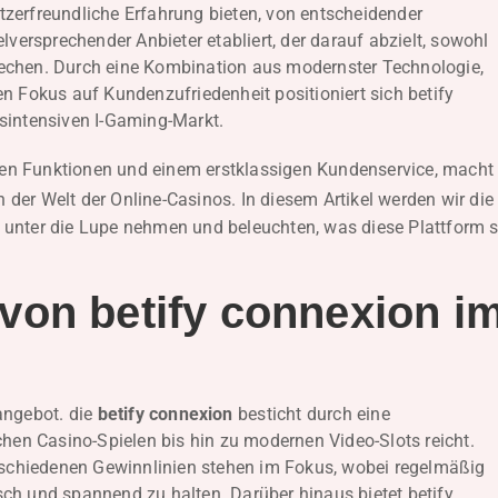
tzerfreundliche Erfahrung bieten, von entscheidender
elversprechender Anbieter etabliert, der darauf abzielt, sowohl
rechen. Durch eine Kombination aus modernster Technologie,
en Fokus auf Kundenzufriedenheit positioniert sich betify
bsintensiven I-Gaming-Markt.
en Funktionen und einem erstklassigen Kundenservice, macht
 der Welt der Online-Casinos. In diesem Artikel werden wir die
 unter die Lupe nehmen und beleuchten, was diese Plattform 
von betify connexion i
angebot. die
betify connexion
besticht durch eine
chen Casino-Spielen bis hin zu modernen Video-Slots reicht.
schiedenen Gewinnlinien stehen im Fokus, wobei regelmäßig
sch und spannend zu halten. Darüber hinaus bietet betify