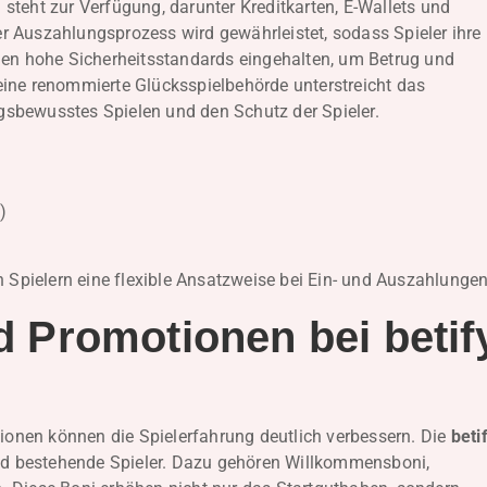
steht zur Verfügung, darunter Kreditkarten, E-Wallets und
r Auszahlungsprozess wird gewährleistet, sodass Spieler ihre
n hohe Sicherheitsstandards eingehalten, um Betrug und
eine renommierte Glücksspielbehörde unterstreicht das
gsbewusstes Spielen und den Schutz der Spieler.
)
Spielern eine flexible Ansatzweise bei Ein- und Auszahlungen
 Promotionen bei betif
onen können die Spielerfahrung deutlich verbessern. Die
beti
und bestehende Spieler. Dazu gehören Willkommensboni,