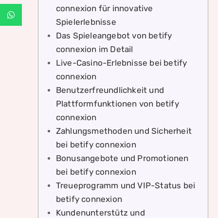
connexion für innovative
Spielerlebnisse
Das Spieleangebot von betify
connexion im Detail
Live-Casino-Erlebnisse bei betify
connexion
Benutzerfreundlichkeit und
Plattformfunktionen von betify
connexion
Zahlungsmethoden und Sicherheit
bei betify connexion
Bonusangebote und Promotionen
bei betify connexion
Treueprogramm und VIP-Status bei
betify connexion
Kundenunterstütz und