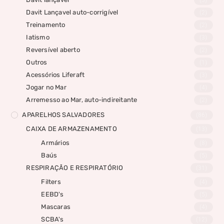
Davit Lançavel auto-corrigível
(2)
Treinamento
(2)
Iatismo
(3)
Reversível aberto
(2)
Outros
(1)
Acessórios Liferaft
(3)
Jogar no Mar
(4)
Arremesso ao Mar, auto-indireitante
(2)
APARELHOS SALVADORES
(86)
CAIXA DE ARMAZENAMENTO
(13)
Armários
(8)
Baús
(5)
RESPIRAÇÃO E RESPIRATÓRIO
(31)
Filters
(4)
EEBD's
(5)
Mascaras
(4)
SCBA's
(12)