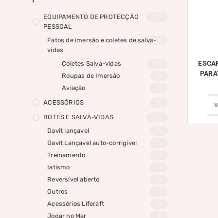
EQUIPAMENTO DE PROTECÇÃO
(23)
PESSOAL
Fatos de imersão e coletes de salva-
(23)
vidas
ESCAP
Coletes Salva-vidas
(13)
PARA
Roupas de Imersão
(3)
Aviação
(7)
ACESSÓRIOS
(4)
BOTES E SALVA-VIDAS
(23)
Davit lançavel
(3)
Davit Lançavel auto-corrigível
(2)
Treinamento
(2)
Iatismo
(3)
Reversível aberto
(2)
Outros
(1)
Acessórios Liferaft
(3)
Jogar no Mar
(4)