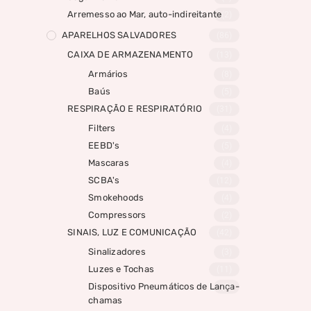
Arremesso ao Mar, auto-indireitante
(2)
APARELHOS SALVADORES
(86)
CAIXA DE ARMAZENAMENTO
(13)
Armários
(8)
Baús
(5)
RESPIRAÇÃO E RESPIRATÓRIO
(31)
Filters
(4)
EEBD's
(5)
Mascaras
(4)
SCBA's
(12)
Smokehoods
(4)
Compressors
(2)
SINAIS, LUZ E COMUNICAÇÃO
(42)
Sinalizadores
(3)
Luzes e Tochas
(11)
Dispositivo Pneumáticos de Lança-
(8)
chamas