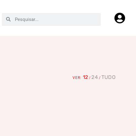
12
24
TUDO
VER: