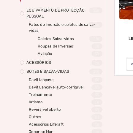
EQUIPAMENTO DE PROTECÇÃO
(23)
PESSOAL
Fatos de imersão e coletes de salva-
(23)
vidas
L
Coletes Salva-vidas
(13)
Roupas de Imersão
(3)
Aviação
(7)
ACESSÓRIOS
(4)
BOTES E SALVA-VIDAS
(23)
Davit lançavel
(3)
Davit Lançavel auto-corrigível
(2)
Treinamento
(2)
Iatismo
(3)
Reversível aberto
(2)
Outros
(1)
Acessórios Liferaft
(3)
Jogar no Mar
(4)