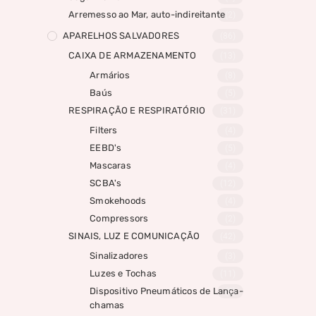
Arremesso ao Mar, auto-indireitante
(2)
APARELHOS SALVADORES
(86)
CAIXA DE ARMAZENAMENTO
(13)
Armários
(8)
Baús
(5)
RESPIRAÇÃO E RESPIRATÓRIO
(31)
Filters
(4)
EEBD's
(5)
Mascaras
(4)
SCBA's
(12)
Smokehoods
(4)
Compressors
(2)
SINAIS, LUZ E COMUNICAÇÃO
(42)
Sinalizadores
(3)
Luzes e Tochas
(11)
Dispositivo Pneumáticos de Lança-
(8)
chamas