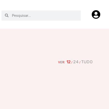
12
24
TUDO
VER: