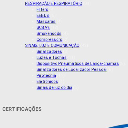
RESPIRAÇÃO E RESPIRATÓRIO
(31)
Filters
(4)
EEBD's
(5)
Mascaras
(4)
SCBA's
(12)
Smokehoods
(4)
Compressors
(2)
SINAIS, LUZ E COMUNICAÇÃO
(42)
Sinalizadores
(3)
Luzes e Tochas
(11)
Dispositivo Pneumáticos de Lança-chamas
(8)
Sinalizadores de Localizador Pessoal
(6)
Pirotecnia
(11)
Eletrônicos
(1)
Sinais de luz do dia
(6)
CERTIFICAÇÕES