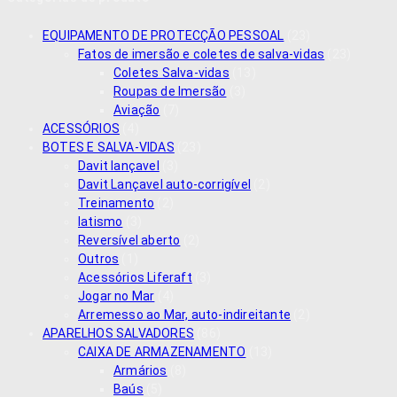
EQUIPAMENTO DE PROTECÇÃO PESSOAL
(23)
Fatos de imersão e coletes de salva-vidas
(23)
Coletes Salva-vidas
(13)
Roupas de Imersão
(3)
Aviação
(7)
ACESSÓRIOS
(4)
BOTES E SALVA-VIDAS
(23)
Davit lançavel
(3)
Davit Lançavel auto-corrigível
(2)
Treinamento
(2)
Iatismo
(3)
Reversível aberto
(2)
Outros
(1)
Acessórios Liferaft
(3)
Jogar no Mar
(4)
Arremesso ao Mar, auto-indireitante
(2)
APARELHOS SALVADORES
(86)
CAIXA DE ARMAZENAMENTO
(13)
Armários
(8)
Baús
(5)