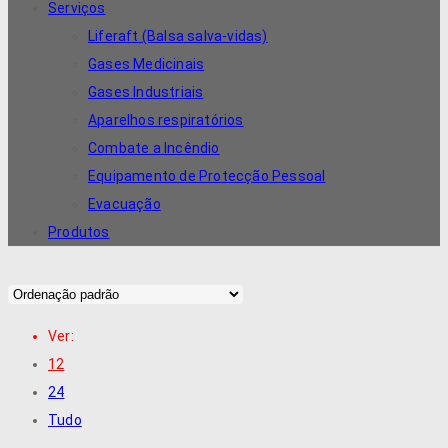
Serviços
Liferaft (Balsa salva-vidas)
Gases Medicinais
Gases Industriais
Aparelhos respiratórios
Combate a Incêndio
Equipamento de Protecção Pessoal
Evacuação
Produtos
Ver:
12
24
Tudo