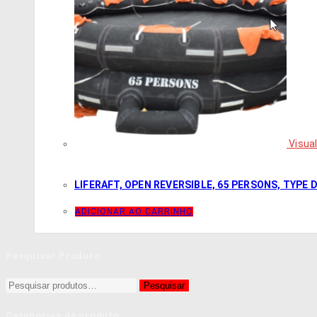
Visual
LIFERAFT, OPEN REVERSIBLE, 65 PERSONS, TYPE 
ADICIONAR AO CARRINHO
Pesquisar Produto
Pesquisar
Pesquisar
por:
Categorias de produto