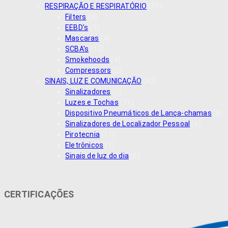
RESPIRAÇÃO E RESPIRATÓRIO
(31)
Filters
(4)
EEBD's
(5)
Mascaras
(4)
SCBA's
(12)
Smokehoods
(4)
Compressors
(2)
SINAIS, LUZ E COMUNICAÇÃO
(42)
Sinalizadores
(3)
Luzes e Tochas
(11)
Dispositivo Pneumáticos de Lança-chamas
(8)
Sinalizadores de Localizador Pessoal
(6)
Pirotecnia
(11)
Eletrônicos
(1)
Sinais de luz do dia
(6)
CERTIFICAÇÕES