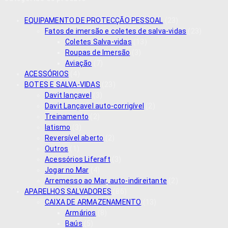
EQUIPAMENTO DE PROTECÇÃO PESSOAL
(23)
Fatos de imersão e coletes de salva-vidas
(23)
Coletes Salva-vidas
(13)
Roupas de Imersão
(3)
Aviação
(7)
ACESSÓRIOS
(4)
BOTES E SALVA-VIDAS
(23)
Davit lançavel
(3)
Davit Lançavel auto-corrigível
(2)
Treinamento
(2)
Iatismo
(3)
Reversível aberto
(2)
Outros
(1)
Acessórios Liferaft
(3)
Jogar no Mar
(4)
Arremesso ao Mar, auto-indireitante
(2)
APARELHOS SALVADORES
(86)
CAIXA DE ARMAZENAMENTO
(13)
Armários
(8)
Baús
(5)