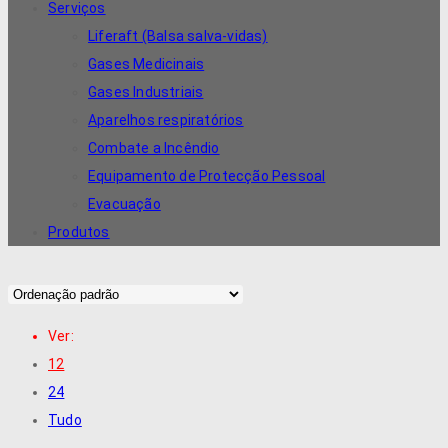
Serviços
Liferaft (Balsa salva-vidas)
Gases Medicinais
Gases Industriais
Aparelhos respiratórios
Combate a Incêndio
Equipamento de Protecção Pessoal
Evacuação
Produtos
Ver:
12
24
Tudo