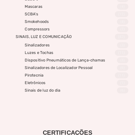
Mascaras
(4)
SCBA's
(12)
Smokehoods
(4)
Compressors
(2)
SINAIS, LUZ E COMUNICAÇÃO
(42)
Sinalizadores
(3)
Luzes e Tochas
(11)
Dispositivo Pneumáticos de Lança-chamas
(8)
Sinalizadores de Localizador Pessoal
(6)
Pirotecnia
(11)
Eletrônicos
(1)
Sinais de luz do dia
(6)
CERTIFICAÇÕES