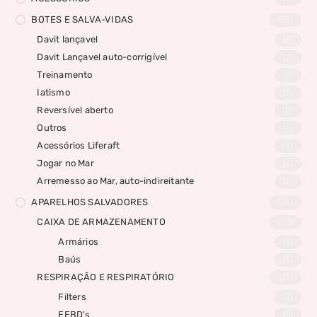
BOTES E SALVA-VIDAS
(23)
Davit lançavel
(3)
Davit Lançavel auto-corrigível
(2)
Treinamento
(2)
Iatismo
(3)
Reversível aberto
(2)
Outros
(1)
Acessórios Liferaft
(3)
Jogar no Mar
(4)
Arremesso ao Mar, auto-indireitante
(2)
APARELHOS SALVADORES
(86)
CAIXA DE ARMAZENAMENTO
(13)
Armários
(8)
Baús
(5)
RESPIRAÇÃO E RESPIRATÓRIO
(31)
Filters
(4)
EEBD's
(5)