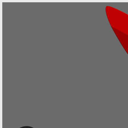
Ir
para
o
conteúdo