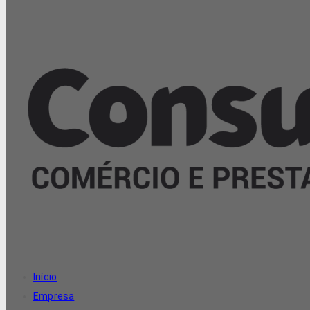
Início
Empresa