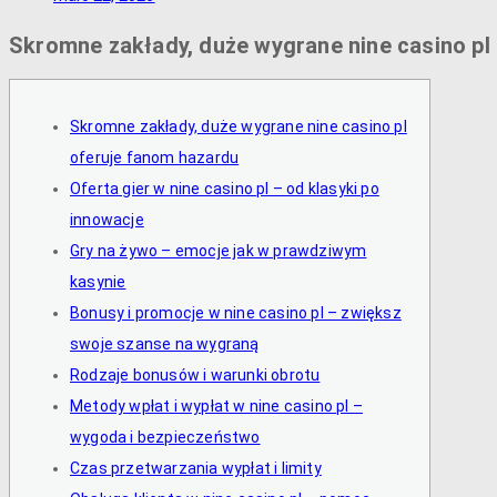
Skromne zakłady, duże wygrane nine casino pl
Skromne zakłady, duże wygrane nine casino pl
oferuje fanom hazardu
Oferta gier w nine casino pl – od klasyki po
innowacje
Gry na żywo – emocje jak w prawdziwym
kasynie
Bonusy i promocje w nine casino pl – zwiększ
swoje szanse na wygraną
Rodzaje bonusów i warunki obrotu
Metody wpłat i wypłat w nine casino pl –
wygoda i bezpieczeństwo
Czas przetwarzania wypłat i limity