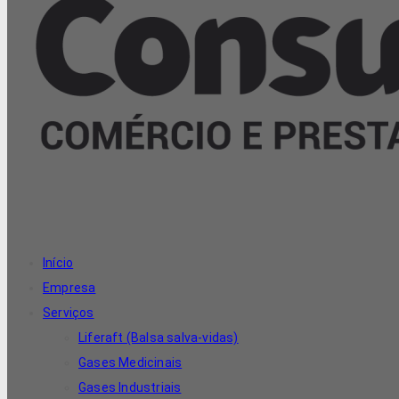
Início
Empresa
Serviços
Liferaft (Balsa salva-vidas)
Gases Medicinais
Gases Industriais