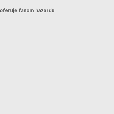
 oferuje fanom hazardu