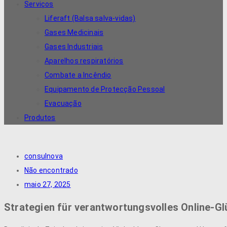
Serviços
Liferaft (Balsa salva-vidas)
Gases Medicinais
Gases Industriais
Aparelhos respiratórios
Combate a Incêndio
Equipamento de Protecção Pessoal
Evacuação
Produtos
consulnova
Não encontrado
maio 27, 2025
Strategien für verantwortungsvolles Online-Gl