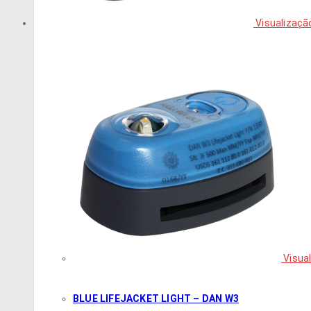
Visualizaçã
Visual
BLUE LIFEJACKET LIGHT – DAN W3