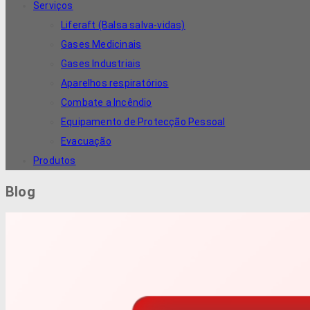
Serviços
Liferaft (Balsa salva-vidas)
Gases Medicinais
Gases Industriais
Aparelhos respiratórios
Combate a Incêndio
Equipamento de Protecção Pessoal
Evacuação
Produtos
Blog