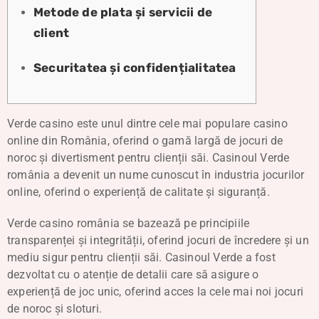
Metode de plata și servicii de
client
Securitatea și confidențialitatea
Verde casino este unul dintre cele mai populare casino
online din România, oferind o gamă largă de jocuri de
noroc și divertisment pentru clienții săi. Casinoul Verde
românia a devenit un nume cunoscut în industria jocurilor
online, oferind o experiență de calitate și siguranță.
Verde casino românia se bazează pe principiile
transparenței și integrității, oferind jocuri de încredere și un
mediu sigur pentru clienții săi. Casinoul Verde a fost
dezvoltat cu o atenție de detalii care să asigure o
experiență de joc unic, oferind acces la cele mai noi jocuri
de noroc și sloturi.