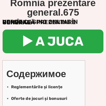
Romnia prezentare
general.675
VERDE CASINO ONLINE ÎN ROMÂNIA – PREZENTARE GENERALĂ
▶️ A JUCA
Содержимое
Reglementările și licențe
Oferte de jocuri și bonusuri