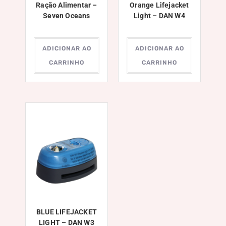
Ração Alimentar –
Orange Lifejacket
Seven Oceans
Light – DAN W4
ADICIONAR AO
ADICIONAR AO
CARRINHO
CARRINHO
BLUE LIFEJACKET
LIGHT – DAN W3