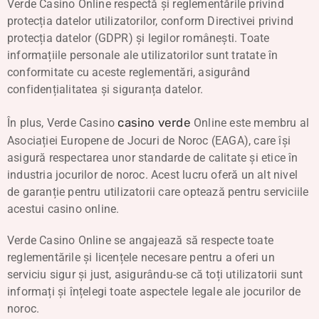
Verde Casino Online respectă și reglementările privind
protecția datelor utilizatorilor, conform Directivei privind
protecția datelor (GDPR) și legilor românești. Toate
informațiile personale ale utilizatorilor sunt tratate în
conformitate cu aceste reglementări, asigurând
confidențialitatea și siguranța datelor.
casino verde
În plus, Verde Casino
Online este membru al
Asociației Europene de Jocuri de Noroc (EAGA), care își
asigură respectarea unor standarde de calitate și etice în
industria jocurilor de noroc. Acest lucru oferă un alt nivel
de garanție pentru utilizatorii care optează pentru serviciile
acestui casino online.
Verde Casino Online se angajează să respecte toate
reglementările și licențele necesare pentru a oferi un
serviciu sigur și just, asigurându-se că toți utilizatorii sunt
informați și înțelegi toate aspectele legale ale jocurilor de
noroc.