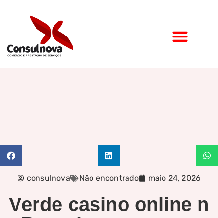
consulnova
Não encontrado
maio 24, 2026
Verde casino online n