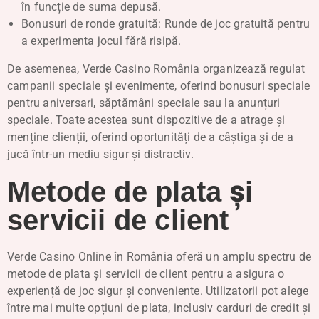
în funcție de suma depusă.
Bonusuri de ronde gratuită: Runde de joc gratuită pentru
a experimenta jocul fără risipă.
De asemenea, Verde Casino România organizează regulat
campanii speciale și evenimente, oferind bonusuri speciale
pentru aniversari, săptămâni speciale sau la anunțuri
speciale. Toate acestea sunt dispozitive de a atrage și
menține clienții, oferind oportunități de a câștiga și de a
jucă într-un mediu sigur și distractiv.
Metode de plata și
servicii de client
Verde Casino Online în România oferă un amplu spectru de
metode de plata și servicii de client pentru a asigura o
experiență de joc sigur și conveniente. Utilizatorii pot alege
între mai multe opțiuni de plata, inclusiv carduri de credit și