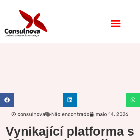
consulnova
Não encontrado
maio 14, 2026
Vynikající platforma s