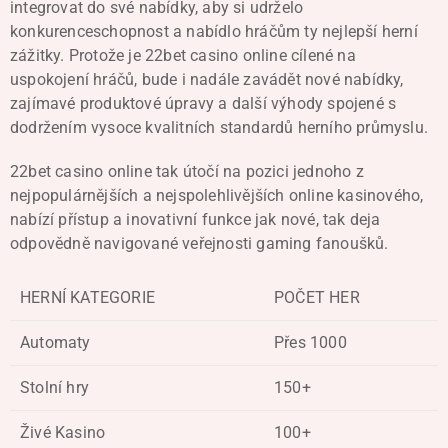
integrovat do své nabídky, aby si udrželo
konkurenceschopnost a nabídlo hráčům ty nejlepší herní
zážitky. Protože je 22bet casino online cílené na
uspokojení hráčů, bude i nadále zavádět nové nabídky,
zajímavé produktové úpravy a další výhody spojené s
dodržením vysoce kvalitních standardů herního průmyslu.
22bet casino online tak útočí na pozici jednoho z
nejpopulárnějších a nejspolehlivějších online kasinového,
nabízí přístup a inovativní funkce jak nové, tak deja
odpovědně navigované veřejnosti gaming fanoušků.
HERNÍ KATEGORIE
POČET HER
Automaty
Přes 1000
Stolní hry
150+
Živé Kasino
100+