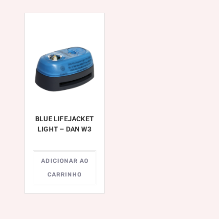
BLUE LIFEJACKET
LIGHT – DAN W3
ADICIONAR AO
CARRINHO