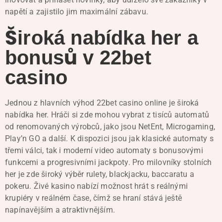
napětí a zajistilo jim maximální zábavu.
Široká nabídka her a
bonusů v 22bet
casino
Jednou z hlavních výhod 22bet casino online je široká
nabídka her. Hráči si zde mohou vybrat z tisíců automatů
od renomovaných výrobců, jako jsou NetEnt, Microgaming,
Play’n GO a další. K dispozici jsou jak klasické automaty s
třemi válci, tak i moderní video automaty s bonusovými
funkcemi a progresivními jackpoty. Pro milovníky stolních
her je zde široký výběr rulety, blackjacku, baccaratu a
pokeru. Živé kasino nabízí možnost hrát s reálnými
krupiéry v reálném čase, čímž se hraní stává ještě
napínavějším a atraktivnějším.