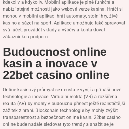
kdekoliv a kdykoliv. Mobilní aplikace je plně funkční a
nabízí stejné možnosti jako webová verze kasina. Hráči si
mohou v mobilní aplikaci hrát automaty, stolní hry, živé
kasino a sázet na sport. Aplikace umožňuje také spravovat
svůj účet, provádět vklady a výběry a kontaktovat
zákaznickou podporu.
Budoucnost online
kasin a inovace v
22bet casino online
Online kasinový průmysl se neustále vyvíjí a přináší nové
technologie a inovace. Virtuální realita (VR) a rozšířená
realita (AR) by mohly v budoucnu přinést ještě realističtější
zážitek z hraní. Blockchain technologie by mohly zvýšit
transparentnost a bezpečnost online kasin. 22bet casino
online bude nadále sledovat tyto trendy a snažit se je