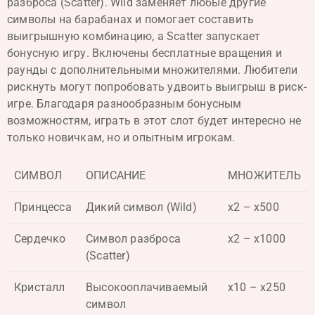
разброса (Scatter). Wild заменяет любые другие
символы на барабанах и помогает составить
выигрышную комбинацию, а Scatter запускает
бонусную игру. Включены бесплатные вращения и
раунды с дополнительными множителями. Любители
рискнуть могут попробовать удвоить выигрыш в риск-
игре. Благодаря разнообразным бонусным
возможностям, играть в этот слот будет интересно не
только новичкам, но и опытным игрокам.
СИМВОЛ
ОПИСАНИЕ
МНОЖИТЕЛЬ
Принцесса
Дикий символ (Wild)
x2 – x500
Сердечко
Символ разброса
x2 – x1000
(Scatter)
Кристалл
Высокооплачиваемый
x10 – x250
символ