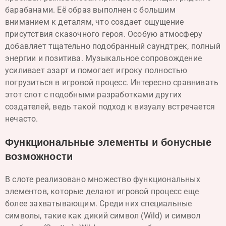
барабанами. Её образ выполнен с большим
вниманием к деталям, что создает ощущение
присутствия сказочного героя. Особую атмосферу
добавляет тщательно подобранный саундтрек, полный
энергии и позитива. Музыкальное сопровождение
усиливает азарт и помогает игроку полностью
погрузиться в игровой процесс. Интересно сравнивать
этот слот с подобными разработками других
создателей, ведь такой подход к визуалу встречается
нечасто.
Функциональные элементы и бонусные
возможности
В слоте реализовано множество функциональных
элементов, которые делают игровой процесс еще
более захватывающим. Среди них специальные
символы, такие как дикий символ (Wild) и символ