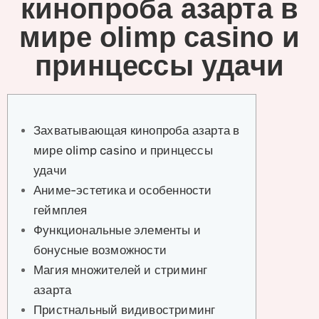
кинопроба азарта в
мире olimp casino и
принцессы удачи
Захватывающая кинопроба азарта в
мире olimp casino и принцессы
удачи
Аниме-эстетика и особенности
геймплея
Функциональные элементы и
бонусные возможности
Магия множителей и стриминг
азарта
Пристнальный видивостриминг