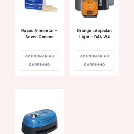
Ração Alimentar –
Orange Lifejacket
Seven Oceans
Light – DAN W4
ADICIONAR AO
ADICIONAR AO
CARRINHO
CARRINHO