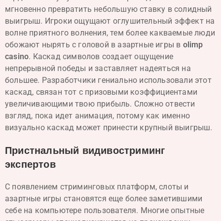
мгновенно превратить небольшую ставку в солидный
выигрыш. Игроки ощущают оглушительный эффект на
волне приятного волнения, тем более какваемые люди
обожают нырять с головой в азартные игры в
olimp
casino
. Каскад символов создает ощущение
непрерывной победы и заставляет надеяться на
большее. Разработчики гениально использовали этот
каскад, связан тот с призовыми коэффициентами
увеличивающими твою прибыль. Сложно отвести
взгляд, пока идет анимация, потому как именно
визуально каскад может принести крупный выигрыш.
Пристнальный видивостриминг
экспертов
С появлением стриминговых платформ, слоты и
азартные игры становятся еще более заметившими
себе на компьютере пользователя. Многие опытные