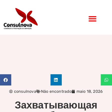
consulnova
Não encontrado
maio 18, 2026
Захватывающая