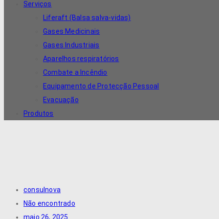
Serviços
Liferaft (Balsa salva-vidas)
Gases Medicinais
Gases Industriais
Aparelhos respiratórios
Combate a Incêndio
Equipamento de Protecção Pessoal
Evacuação
Produtos
consulnova
Não encontrado
maio 26, 2025