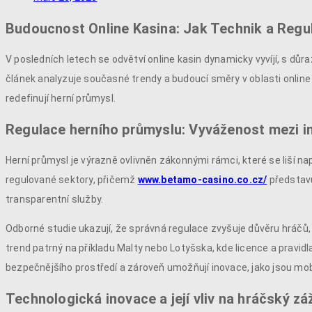
Budoucnost Online Kasina: Jak Technik a Regu
V posledních letech se odvětví online kasin dynamicky vyvíjí, s dů
článek analyzuje současné trendy a budoucí směry v oblasti online
redefinují herní průmysl.
Regulace herního průmyslu: Vyváženost mezi i
Herní průmysl je výrazně ovlivněn zákonnými rámci, které se liší na
regulované sektory, přičemž
www.betamo-casino.co.cz/
představu
transparentní služby.
Odborné studie ukazují, že správná regulace zvyšuje důvěru hráčů, s
trend patrný na příkladu Malty nebo Lotyšska, kde licence a pravidla
bezpečnějšího prostředí a zároveň umožňují inovace, jako jsou mobil
Technologická inovace a její vliv na hráčský zá