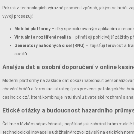
Pokrok v technologiích výrazně proměnil způsob, jakým se hráči za
vývoji prosazují:
Mobilní platformy
– díky specializovaným aplikacím a respo
Virtuální a rozšířená realita
– přinášejí pohlcivější zážitky 
Generátory náhodných čísel (RNG)
– zajišťují férovost a tr
auditů.
Analýza dat a osobní doporučení v online kasi
Moderní platformy na základě dat dokáží nabídnout personalizovan
chování hráčů a formulaci strategií pro prevenci patologického h
casino.co.cz/, která kombinuje intuitivní uživatelské rozhraní s a
Etické otázky a budoucnost hazardního průmy
Čelíme otázkám odpovědnosti, například jak zabránit hrám malolét
technologické inovace je udržitelný rozvoj závislý na etických norm