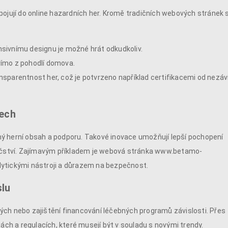
pojují do online hazardních her. Kromě tradičních webových stránek 
nsivnímu designu je možné hrát odkudkoliv.
přímo z pohodlí domova.
ansparentnost her, což je potvrzeno například certifikacemi od nezáv
nech
ý herní obsah a podporu. Takové inovace umožňují lepší pochopení
ráčství. Zajímavým příkladem je webová stránka www.betamo-
nalytickými nástroji a důrazem na bezpečnost.
slu
ých nebo zajištění financování léčebných programů závislosti. Přes
ách a regulacích, které musejí být v souladu s novými trendy.