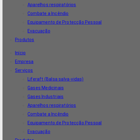
Aparelhos respiratórios
Combate a Incêndio
Equipamento de Protecção Pessoal
Evacuação
Produtos
Início
Empresa
Serviços
Liferaft (Balsa salva-vidas)
Gases Medicinais
Gases Industriais
Aparelhos respiratórios
Combate a Incêndio
Equipamento de Protecção Pessoal
Evacuação