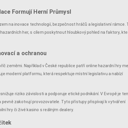
lace Formují Herní Průmysl
razem na inovace technologií, bezpečnost hráčů a legislativní rámce.
 hazardních her, s cílem poskytnout hloubkový pohled na faktory, kte
novací a ochranou
příč zeměmi. Například v České republice patří online hazardní hry me
je moderní platformu, která respektuje místní legislativu a nabízí
nižuje riziko závislosti a podporuje etické podnikání. V Evropě je te
 pevně zakotvují provozovatele. Tyto přístupy přispívají k vytváření
ní hry či živé kasino s reálným dealery.
žitek