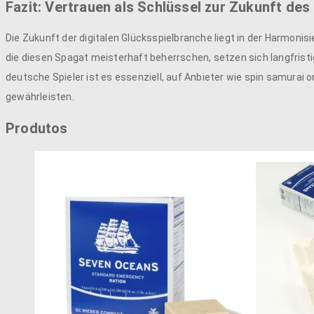
Fazit: Vertrauen als Schlüssel zur Zukunft des
Die Zukunft der digitalen Glücksspielbranche liegt in der Harmoni
die diesen Spagat meisterhaft beherrschen, setzen sich langfristi
deutsche Spieler ist es essenziell, auf Anbieter wie spin samurai
gewährleisten.
Produtos