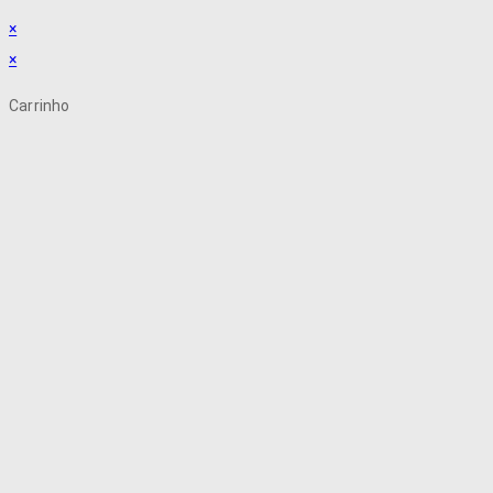
×
×
Carrinho