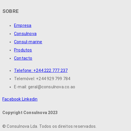
SOBRE
Empresa
Consulnova
Consul-marine
Produtos
Contacto
Telefone: +244 222 777 237
Telemóvel: +244 929 799 784
E-mail: geral@consulnova.co.ao
Facebook
Linkedin
Copyright Consulnova 2023
©
Consulnova Lda. Todos os direitos reservados.