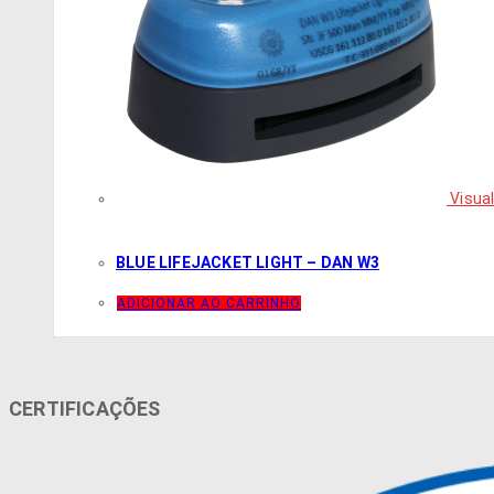
Visual
BLUE LIFEJACKET LIGHT – DAN W3
ADICIONAR AO CARRINHO
CERTIFICAÇÕES