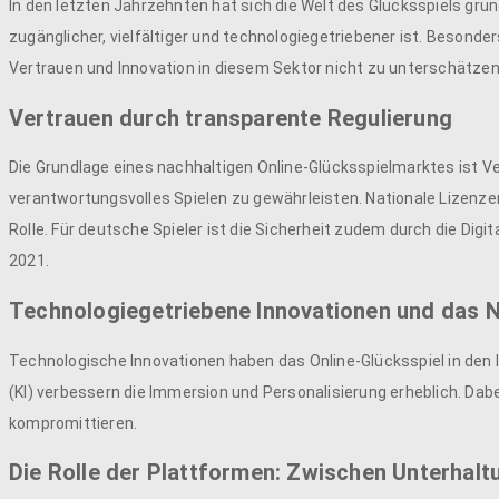
In den letzten Jahrzehnten hat sich die Welt des Glücksspiels grund
zugänglicher, vielfältiger und technologiegetriebener ist. Besonde
Vertrauen und Innovation in diesem Sektor nicht zu unterschätzen
Vertrauen durch transparente Regulierung
Die Grundlage eines nachhaltigen Online-Glücksspielmarktes ist Ve
verantwortungsvolles Spielen zu gewährleisten. Nationale Lizenzen
Rolle. Für deutsche Spieler ist die Sicherheit zudem durch die Dig
2021.
Technologiegetriebene Innovationen und das N
Technologische Innovationen haben das Online-Glücksspiel in den le
(KI) verbessern die Immersion und Personalisierung erheblich. Dabe
kompromittieren.
Die Rolle der Plattformen: Zwischen Unterhal