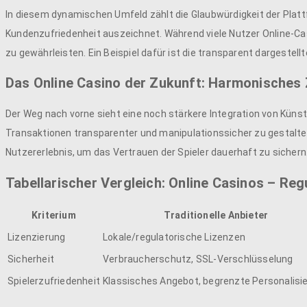
In diesem dynamischen Umfeld zählt die Glaubwürdigkeit der Platt
Kundenzufriedenheit auszeichnet. Während viele Nutzer Online-Cas
zu gewährleisten. Ein Beispiel dafür ist die transparent dargestel
Das Online Casino der Zukunft: Harmonisches
Der Weg nach vorne sieht eine noch stärkere Integration von Künst
Transaktionen transparenter und manipulationssicher zu gestalte
Nutzererlebnis, um das Vertrauen der Spieler dauerhaft zu sichern
Tabellarischer Vergleich: Online Casinos – Reg
Kriterium
Traditionelle Anbieter
Lizenzierung
Lokale/regulatorische Lizenzen
Sicherheit
Verbraucherschutz, SSL-Verschlüsselung
Spielerzufriedenheit
Klassisches Angebot, begrenzte Personalisi