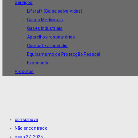
Serviços
Liferaft (Balsa salva-vidas)
Gases Medicinais
Gases Industriais
Aparelhos respiratórios
Combate a Incêndio
Equipamento de Protecção Pessoal
Evacuação
Produtos
consulnova
Não encontrado
maio 27, 2025