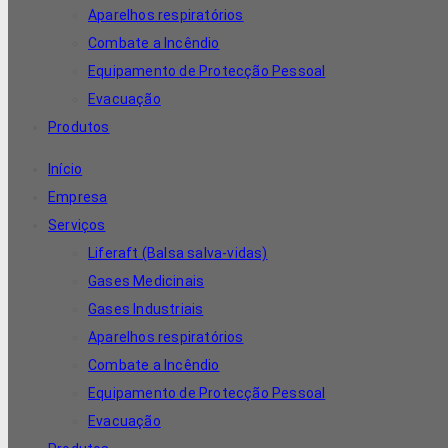
Aparelhos respiratórios
Combate a Incêndio
Equipamento de Protecção Pessoal
Evacuação
Produtos
Início
Empresa
Serviços
Liferaft (Balsa salva-vidas)
Gases Medicinais
Gases Industriais
Aparelhos respiratórios
Combate a Incêndio
Equipamento de Protecção Pessoal
Evacuação