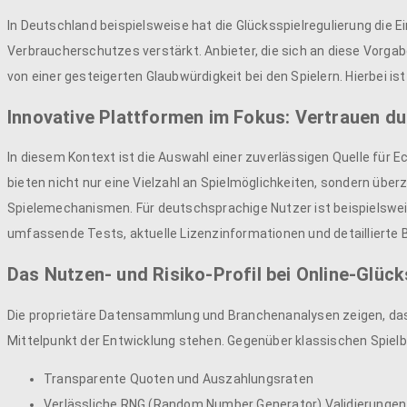
In Deutschland beispielsweise hat die Glücksspielregulierung die E
Verbraucherschutzes verstärkt. Anbieter, die sich an diese Vorgab
von einer gesteigerten Glaubwürdigkeit bei den Spielern. Hierbei is
Innovative Plattformen im Fokus: Vertrauen d
In diesem Kontext ist die Auswahl einer zuverlässigen Quelle für 
bieten nicht nur eine Vielzahl an Spielmöglichkeiten, sondern üb
Spielemechanismen. Für deutschsprachige Nutzer ist beispielswe
umfassende Tests, aktuelle Lizenzinformationen und detaillierte
Das Nutzen- und Risiko-Profil bei Online-Glück
Die proprietäre Datensammlung und Branchenanalysen zeigen, das
Mittelpunkt der Entwicklung stehen. Gegenüber klassischen Spielb
Transparente Quoten und Auszahlungsraten
Verlässliche RNG (Random Number Generator) Validierungen