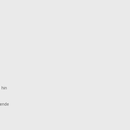
 hin
dende