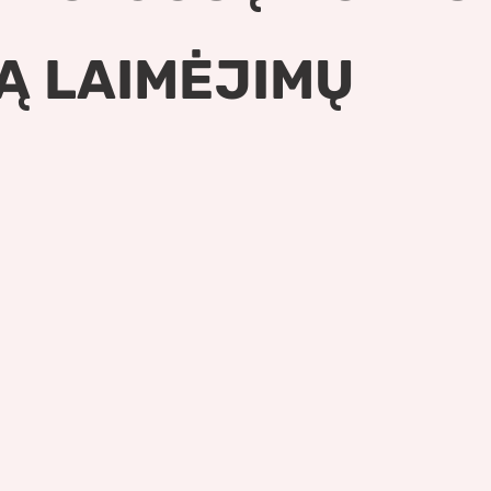
Ą LAIMĖJIMŲ