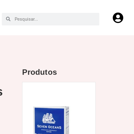
Produtos
s