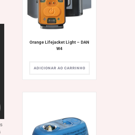
Orange Lifejacket Light – DAN
W4
ADICIONAR AO CARRINHO
ms
s