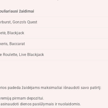
puliariausi žaidimai
rburst, Gonzo’s Quest
etė, Blackjack
keris, Baccarat
e Roulette, Live Blackjack
kurios padeda žaidėjams maksimaliai išnaudoti savo patirtį:
 premiją pirmam depozitui.
pasinaudoti dienos pasiūlymais ir nuolaidomis.