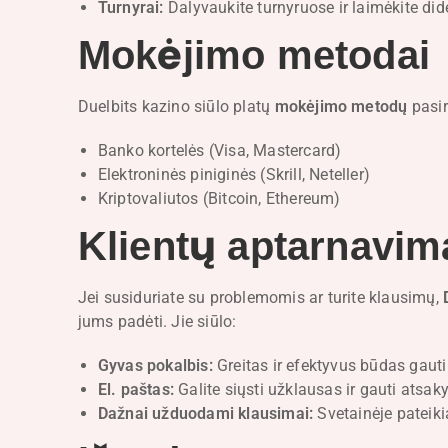
Turnyrai:
Dalyvaukite turnyruose ir laimėkite dide
Mokėjimo metodai
Duelbits kazino siūlo platų
mokėjimo metodų
pasir
Banko kortelės (Visa, Mastercard)
Elektroninės piniginės (Skrill, Neteller)
Kriptovaliutos (Bitcoin, Ethereum)
Klientų aptarnavim
Jei susiduriate su problemomis ar turite klausimų,
jums padėti. Jie siūlo:
Gyvas pokalbis:
Greitas ir efektyvus būdas gaut
El. paštas:
Galite siųsti užklausas ir gauti atsa
Dažnai užduodami klausimai:
Svetainėje pateik