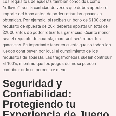
Los requisitos de apuesta, también conocidos como
“rollover”, son la cantidad de veces que debes apostar el
importe del bono antes de poder retirar las ganancias
obtenidas. Por ejemplo, si recibes un bono de $100 con un
requisito de apuesta de 20x, deberás apostar un total de
$2000 antes de poder retirar tus ganancias. Cuanto menor
sea el requisito de apuesta, más fácil será retirar tus
ganancias. Es importante tener en cuenta que no todos los
juegos contribuyen por igual al cumplimiento de los
requisitos de apuesta. Las tragamonedas suelen contribuir
al 100%, mientras que los juegos de mesa pueden
contribuir solo un porcentaje menor.
Seguridad y
Confiabilidad:
Protegiendo tu
Experiencia de Juego