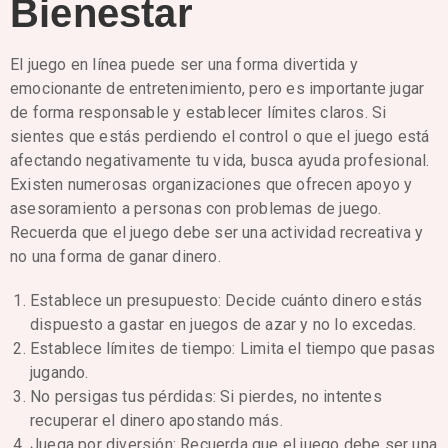
Bienestar
El juego en línea puede ser una forma divertida y
emocionante de entretenimiento, pero es importante jugar
de forma responsable y establecer límites claros. Si
sientes que estás perdiendo el control o que el juego está
afectando negativamente tu vida, busca ayuda profesional.
Existen numerosas organizaciones que ofrecen apoyo y
asesoramiento a personas con problemas de juego.
Recuerda que el juego debe ser una actividad recreativa y
no una forma de ganar dinero.
Establece un presupuesto: Decide cuánto dinero estás
dispuesto a gastar en juegos de azar y no lo excedas.
Establece límites de tiempo: Limita el tiempo que pasas
jugando.
No persigas tus pérdidas: Si pierdes, no intentes
recuperar el dinero apostando más.
Juega por diversión: Recuerda que el juego debe ser una