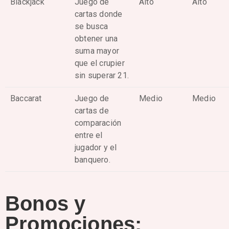
Blackjack
Juego de
Alto
Alto
cartas donde
se busca
obtener una
suma mayor
que el crupier
sin superar 21.
Baccarat
Juego de
Medio
Medio
cartas de
comparación
entre el
jugador y el
banquero.
Bonos y
Promociones: