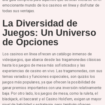
emocionante mundo de los casinos en línea y disfrutar de
todas sus ventajas.
La Diversidad de
Juegos: Un Universo
de Opciones
Los casinos en línea ofrecen un catálogo inmenso de
videojuegos, que abarca desde las tragamonedas clásicas
hasta los juegos de mesa más sofisticados y las
experiencias de casino en vivo. Las tragamonedas, con sus
temas variados y funciones especiales, son quizás los
juegos más populares, ya que ofrecen la posibilidad de
ganar premios importantes con una inversión relativamente
baja. Por otro lado, los juegos de mesa, como la ruleta, el
blackjack, el baccarat y el Casino Hold’em, exigen un mayor
nivel de habilidad y estrategia, pero también ofrecen