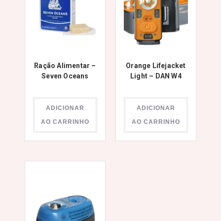
Ração Alimentar –
Orange Lifejacket
Seven Oceans
Light – DAN W4
ADICIONAR
ADICIONAR
AO CARRINHO
AO CARRINHO