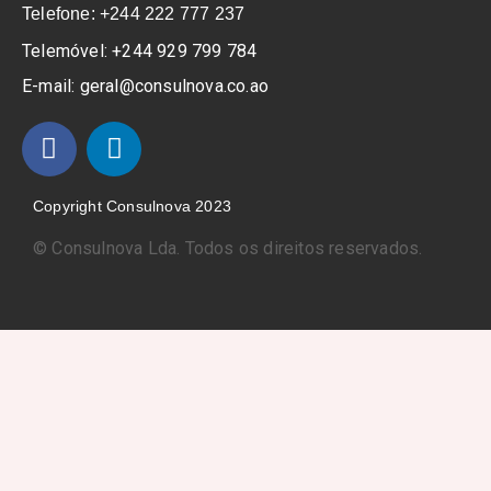
Telefone: +244 222 777 237
Telemóvel: +244 929 799 784
E-mail: geral@consulnova.co.ao
Copyright Consulnova 2023
©
Consulnova Lda. Todos os direitos reservados.