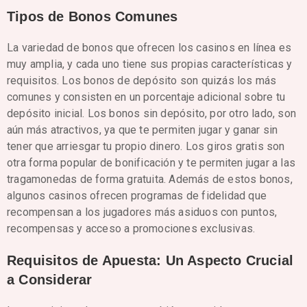
Tipos de Bonos Comunes
La variedad de bonos que ofrecen los casinos en línea es
muy amplia, y cada uno tiene sus propias características y
requisitos. Los bonos de depósito son quizás los más
comunes y consisten en un porcentaje adicional sobre tu
depósito inicial. Los bonos sin depósito, por otro lado, son
aún más atractivos, ya que te permiten jugar y ganar sin
tener que arriesgar tu propio dinero. Los giros gratis son
otra forma popular de bonificación y te permiten jugar a las
tragamonedas de forma gratuita. Además de estos bonos,
algunos casinos ofrecen programas de fidelidad que
recompensan a los jugadores más asiduos con puntos,
recompensas y acceso a promociones exclusivas.
Requisitos de Apuesta: Un Aspecto Crucial
a Considerar