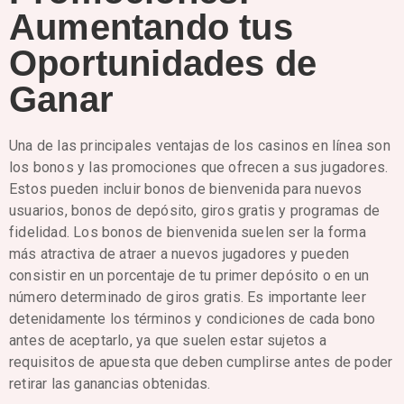
Aumentando tus
Oportunidades de
Ganar
Una de las principales ventajas de los casinos en línea son
los bonos y las promociones que ofrecen a sus jugadores.
Estos pueden incluir bonos de bienvenida para nuevos
usuarios, bonos de depósito, giros gratis y programas de
fidelidad. Los bonos de bienvenida suelen ser la forma
más atractiva de atraer a nuevos jugadores y pueden
consistir en un porcentaje de tu primer depósito o en un
número determinado de giros gratis. Es importante leer
detenidamente los términos y condiciones de cada bono
antes de aceptarlo, ya que suelen estar sujetos a
requisitos de apuesta que deben cumplirse antes de poder
retirar las ganancias obtenidas.