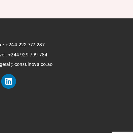
ne: +244 222 777 237
vel: +244 929 799 784
 geral@consulnova.co.ao