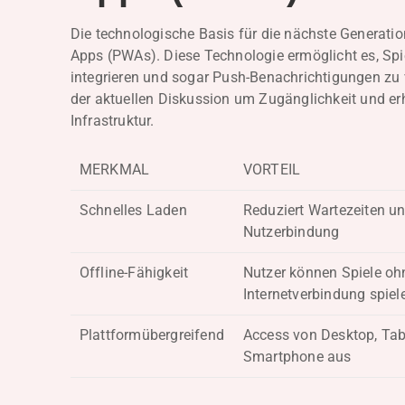
Die technologische Basis für die nächste Generati
Apps (PWAs). Diese Technologie ermöglicht es, Spie
integrieren und sogar Push-Benachrichtigungen zu v
der aktuellen Diskussion um Zugänglichkeit und e
Infrastruktur.
MERKMAL
VORTEIL
Schnelles Laden
Reduziert Wartezeiten un
Nutzerbindung
Offline-Fähigkeit
Nutzer können Spiele oh
Internetverbindung spiel
Plattformübergreifend
Access von Desktop, Tab
Smartphone aus