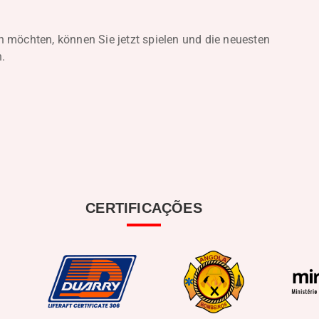
n möchten, können Sie jetzt spielen und die neuesten
n.
CERTIFICAÇÕES