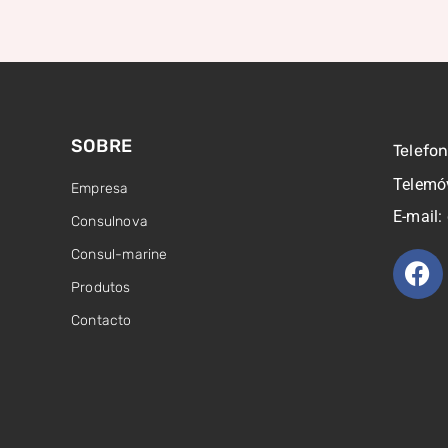
SOBRE
Telefo
Telemó
Empresa
E-mail:
Consulnova
Consul-marine
Produtos
Contacto