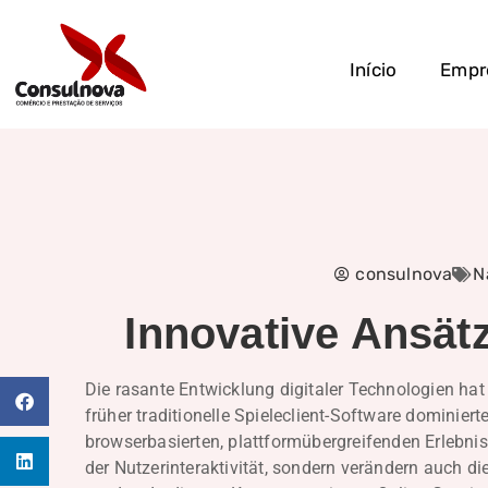
Início
Empr
consulnova
N
Innovative Ansät
Die rasante Entwicklung digitaler Technologien hat
früher traditionelle Spieleclient-Software dominier
browserbasierten, plattformübergreifenden Erlebni
der Nutzerinteraktivität, sondern verändern auch die