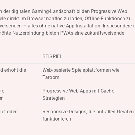
on der digitalen Gaming-Landschaft bilden Progressive Web
le direkt im Browser nahtlos zu laden, Offline-Funktionen zu
ersenden – alles ohne native App-Installation. Insbesondere i
rhöhte Nutzerbindung bieten PWAs eine zukunftsweisende
BEISPIEL
d erhöht die
Web-basierte Spieleplattformen wie
Taroom
ne
Progressive Web Apps mit Cache-
en
Strategien
let oder
Responsive Designs, die auf allen Geräten
funktionieren