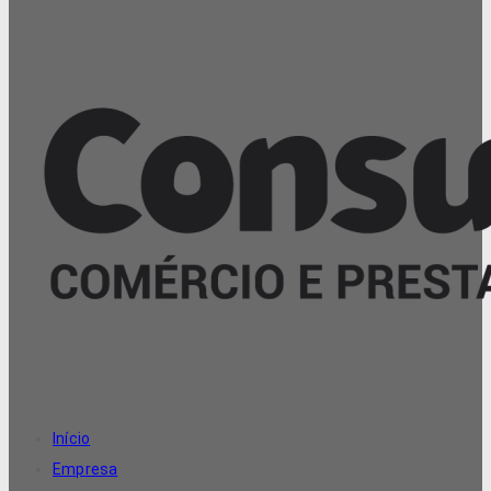
Início
Empresa