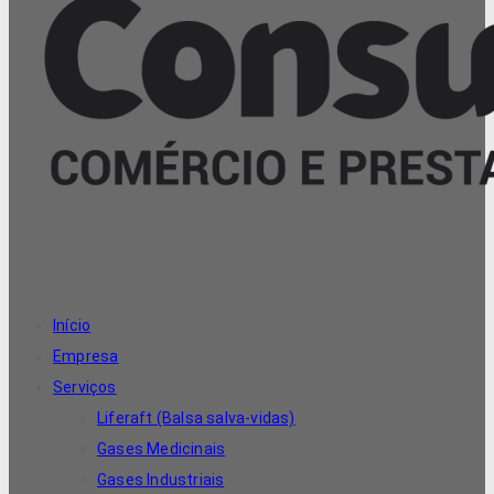
Início
Empresa
Serviços
Liferaft (Balsa salva-vidas)
Gases Medicinais
Gases Industriais